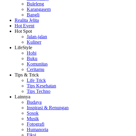
Buleleng
Karangasem
Bangli
Realita Jelita
Hot Event
Hot Spot
Jalan-jalan
Kuliner
LifeStyle
Hobi
Buku
Komunitas
Ceritamu
Tips & Trick
Life Trick
Tips Kesehatan
Tips Techno
Lainnya
Budaya
Inspirasi & Renungan
Sosok
Musik
Fotografi
Humanoria
Fiksi