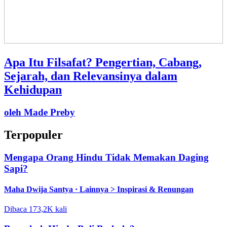
Apa Itu Filsafat? Pengertian, Cabang,
Sejarah, dan Relevansinya dalam
Kehidupan
oleh Made Preby
Terpopuler
Mengapa Orang Hindu Tidak Memakan Daging
Sapi?
Maha Dwija Santya ·
Lainnya > Inspirasi & Renungan
Dibaca 173,2K kali