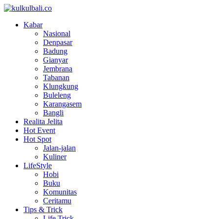
Kabar
Nasional
Denpasar
Badung
Gianyar
Jembrana
Tabanan
Klungkung
Buleleng
Karangasem
Bangli
Realita Jelita
Hot Event
Hot Spot
Jalan-jalan
Kuliner
LifeStyle
Hobi
Buku
Komunitas
Ceritamu
Tips & Trick
Life Trick