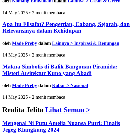
oleh
Komang Emiyuliani
dalam
Lainnya > Clean & Green
14 May 2025 • 2 menit membaca
Apa Itu Filsafat? Pengertian, Cabang, Sejarah, dan
Relevansinya dalam Kehidupan
oleh
Made Preby
dalam
Lainnya > Inspirasi & Renungan
14 May 2025 • 2 menit membaca
Makna Simbolis di Balik Bangunan Piramida:
Misteri Arsitektur Kuno yang Abadi
oleh
Made Preby
dalam
Kabar > Nasional
14 May 2025 • 2 menit membaca
Realita Jelita
Lihat Semua >
Mengenal Ni Putu Amelia Nuansa Putri: Finalis
Jegeg Klungkung 2024