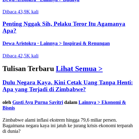
Dibaca 43,9K kali
Penting Nggak Sih, Pelaku Teror Itu Agamanya
Apa?
Dewa Aristokra ·
Lainnya > Inspirasi & Renungan
Dibaca 42,5K kali
Tulisan Terbaru
Lihat Semua >
Dulu Negara Kaya, Kini Cetak Uang Tanpa Henti:
Apa yang Terjadi di Zimbabwe?
oleh
Gusti Ayu Purna Savitri
dalam
Lainnya > Ekonomi &
Bisnis
Zimbabwe alami inflasi ekstrem hingga 79,6 miliar persen.
Bagaimana negara kaya ini jatuh ke jurang krisis ekonomi terparah
di dunia?