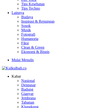
Tips Kesehatan
Tips Techno
Lainnya
Budaya
Inspirasi & Renungan
Sosok
Musik
Fotografi
Humanoria
Fiksi
Clean & Green
Ekonomi & Bisnis
Mulai Menulis
Kabar
Nasional
Denpasar
Badung
Gianyar
Jembrana
Tabanan
Klungkung