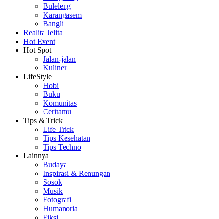
Buleleng
Karangasem
Bangli
Realita Jelita
Hot Event
Hot Spot
Jalan-jalan
Kuliner
LifeStyle
Hobi
Buku
Komunitas
Ceritamu
Tips & Trick
Life Trick
Tips Kesehatan
Tips Techno
Lainnya
Budaya
Inspirasi & Renungan
Sosok
Musik
Fotografi
Humanoria
Fiksi