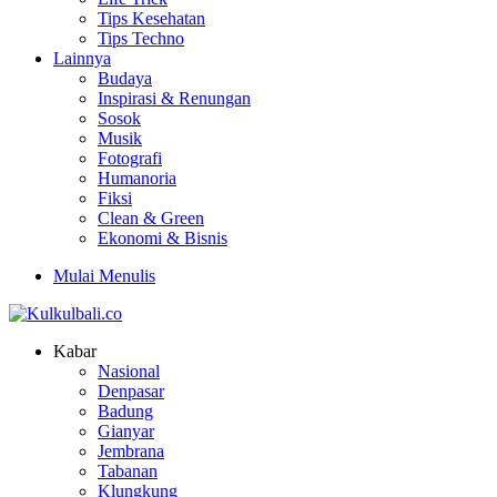
Tips Kesehatan
Tips Techno
Lainnya
Budaya
Inspirasi & Renungan
Sosok
Musik
Fotografi
Humanoria
Fiksi
Clean & Green
Ekonomi & Bisnis
Mulai Menulis
Kabar
Nasional
Denpasar
Badung
Gianyar
Jembrana
Tabanan
Klungkung