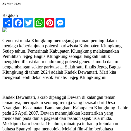
23 Mar 2024
Bagikan
Share
Facebook
Twitter
WhatsApp
Pinterest
Messenger
Generasi muda Klungkung memegang peranan penting dalam
menjaga keberlanjutan potensi pariwisata Kabupaten Klungkung.
Setiap tahun, Pemerintah Kabupaten Klungkung melaksanakan
Pemilihan Jegeg Bagus Klungkung sebagai langkah untuk
mengidentifikasi dan mendukung potensi generasi muda dalam
pengembangan sektor pariwisata. Salah satu finalis Jegeg Bagus
Klungkung di tahun 2024 adalah Kadek Dewantari. Mari kita
mengenal lebih dekat sosok Finalis Jegeg Klungkung ini.
Kadek Dewantari, akrab dipanggil Dewan di kalangan teman-
temannya, merupakan seorang remaja yang berasal dari Desa
Nyanglan, Kecamatan Banjarangkan, Kabupaten Klungkung. Lahir
pada 26 April 2007, Dewan menunjukkan ketertarikan yang
mendalam pada dunia pageant dan fashion sejak usia muda.
Meskipun baru berusia 16 tahun, minatnya terhadap keindahan
bahasa Spanyol juga mencolok. Melalui film-film berbahasa