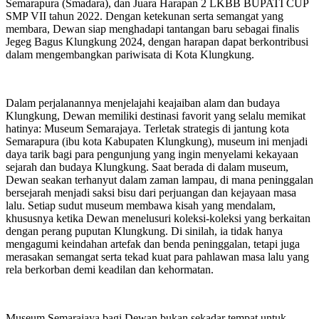
Semarapura (Smadara), dan Juara Harapan 2 LKBB BUPATI CUP
SMP VII tahun 2022. Dengan ketekunan serta semangat yang
membara, Dewan siap menghadapi tantangan baru sebagai finalis
Jegeg Bagus Klungkung 2024, dengan harapan dapat berkontribusi
dalam mengembangkan pariwisata di Kota Klungkung.
Dalam perjalanannya menjelajahi keajaiban alam dan budaya
Klungkung, Dewan memiliki destinasi favorit yang selalu memikat
hatinya: Museum Semarajaya. Terletak strategis di jantung kota
Semarapura (ibu kota Kabupaten Klungkung), museum ini menjadi
daya tarik bagi para pengunjung yang ingin menyelami kekayaan
sejarah dan budaya Klungkung. Saat berada di dalam museum,
Dewan seakan terhanyut dalam zaman lampau, di mana peninggalan
bersejarah menjadi saksi bisu dari perjuangan dan kejayaan masa
lalu. Setiap sudut museum membawa kisah yang mendalam,
khususnya ketika Dewan menelusuri koleksi-koleksi yang berkaitan
dengan perang puputan Klungkung. Di sinilah, ia tidak hanya
mengagumi keindahan artefak dan benda peninggalan, tetapi juga
merasakan semangat serta tekad kuat para pahlawan masa lalu yang
rela berkorban demi keadilan dan kehormatan.
Museum Semarajaya bagi Dewan bukan sekadar tempat untuk