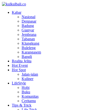
Kabar
Nasional
Denpasar
Badung
Gianyar
Jembrana
Tabanan
Klungkung
Buleleng
Karangasem
Bangli
Realita Jelita
Hot Event
Hot Spot
Jalan-jalan
Kuliner
LifeStyle
Hobi
Buku
Komunitas
Ceritamu
Tips & Trick
Life Trick