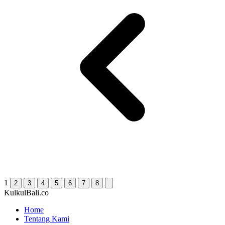
1
2
3
4
5
6
7
8
KulkulBali.co
Home
Tentang Kami