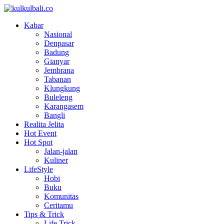
Kabar
Nasional
Denpasar
Badung
Gianyar
Jembrana
Tabanan
Klungkung
Buleleng
Karangasem
Bangli
Realita Jelita
Hot Event
Hot Spot
Jalan-jalan
Kuliner
LifeStyle
Hobi
Buku
Komunitas
Ceritamu
Tips & Trick
Life Trick