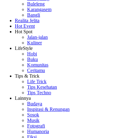
Buleleng
Karangasem
Bangli
Realita Jelita
Hot Event
Hot Spot
Jalan-jalan
Kuliner
LifeStyle
Hobi
Buku
Komunitas
Ceritamu
Tips & Trick
Life Trick
Tips Kesehatan
Tips Techno
Lainnya
Budaya
Inspirasi & Renungan
Sosok
Musik
Fotografi
Humanoria
Fiksi