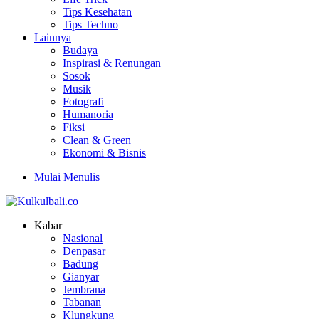
Tips Kesehatan
Tips Techno
Lainnya
Budaya
Inspirasi & Renungan
Sosok
Musik
Fotografi
Humanoria
Fiksi
Clean & Green
Ekonomi & Bisnis
Mulai Menulis
Kabar
Nasional
Denpasar
Badung
Gianyar
Jembrana
Tabanan
Klungkung