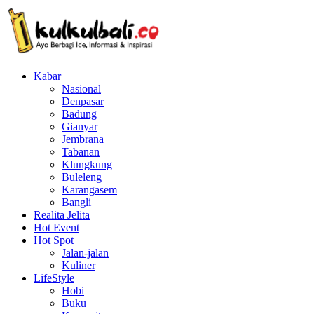
Kabar
Nasional
Denpasar
Badung
Gianyar
Jembrana
Tabanan
Klungkung
Buleleng
Karangasem
Bangli
Realita Jelita
Hot Event
Hot Spot
Jalan-jalan
Kuliner
LifeStyle
Hobi
Buku