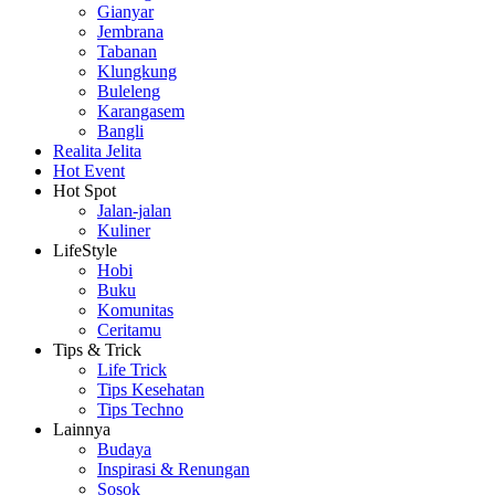
Gianyar
Jembrana
Tabanan
Klungkung
Buleleng
Karangasem
Bangli
Realita Jelita
Hot Event
Hot Spot
Jalan-jalan
Kuliner
LifeStyle
Hobi
Buku
Komunitas
Ceritamu
Tips & Trick
Life Trick
Tips Kesehatan
Tips Techno
Lainnya
Budaya
Inspirasi & Renungan
Sosok