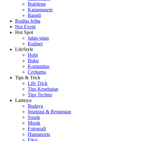
Buleleng
Karangasem
Bangli
Realita Jelita
Hot Event
Hot Spot
Jalan-jalan
Kuliner
LifeStyle
Hobi
Buku
Komunitas
Ceritamu
Tips & Trick
Life Trick
Tips Kesehatan
Tips Techno
Lainnya
Budaya
Inspirasi & Renungan
Sosok
Musik
Fotografi
Humanoria
Fiksi