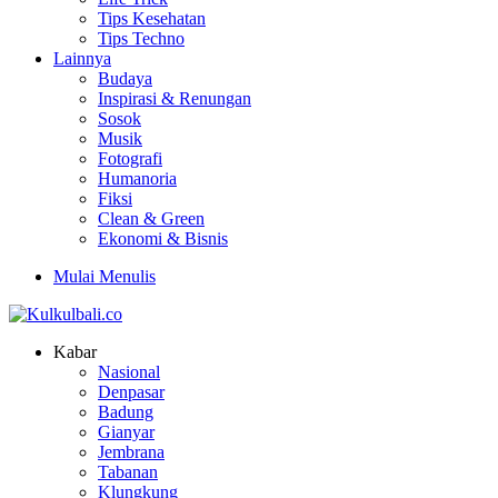
Tips Kesehatan
Tips Techno
Lainnya
Budaya
Inspirasi & Renungan
Sosok
Musik
Fotografi
Humanoria
Fiksi
Clean & Green
Ekonomi & Bisnis
Mulai Menulis
Kabar
Nasional
Denpasar
Badung
Gianyar
Jembrana
Tabanan
Klungkung