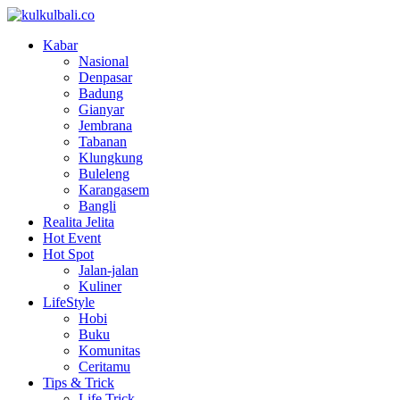
Kabar
Nasional
Denpasar
Badung
Gianyar
Jembrana
Tabanan
Klungkung
Buleleng
Karangasem
Bangli
Realita Jelita
Hot Event
Hot Spot
Jalan-jalan
Kuliner
LifeStyle
Hobi
Buku
Komunitas
Ceritamu
Tips & Trick
Life Trick