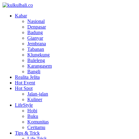
Kabar
Nasional
Denpasar
Badung
Gianyar
Jembrana
Tabanan
Klungkung
Buleleng
Karangasem
Bangli
Realita Jelita
Hot Event
Hot Spot
Jalan-jalan
Kuliner
LifeStyle
Hobi
Buku
Komunitas
Ceritamu
Tips & Trick
Life Trick