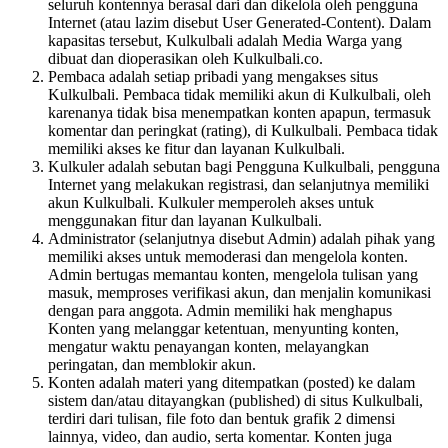
seluruh kontennya berasal dari dan dikelola oleh pengguna
Internet (atau lazim disebut User Generated-Content). Dalam
kapasitas tersebut, Kulkulbali adalah Media Warga yang
dibuat dan dioperasikan oleh Kulkulbali.co.
Pembaca adalah setiap pribadi yang mengakses situs
Kulkulbali. Pembaca tidak memiliki akun di Kulkulbali, oleh
karenanya tidak bisa menempatkan konten apapun, termasuk
komentar dan peringkat (rating), di Kulkulbali. Pembaca tidak
memiliki akses ke fitur dan layanan Kulkulbali.
Kulkuler adalah sebutan bagi Pengguna Kulkulbali, pengguna
Internet yang melakukan registrasi, dan selanjutnya memiliki
akun Kulkulbali. Kulkuler memperoleh akses untuk
menggunakan fitur dan layanan Kulkulbali.
Administrator (selanjutnya disebut Admin) adalah pihak yang
memiliki akses untuk memoderasi dan mengelola konten.
Admin bertugas memantau konten, mengelola tulisan yang
masuk, memproses verifikasi akun, dan menjalin komunikasi
dengan para anggota. Admin memiliki hak menghapus
Konten yang melanggar ketentuan, menyunting konten,
mengatur waktu penayangan konten, melayangkan
peringatan, dan memblokir akun.
Konten adalah materi yang ditempatkan (posted) ke dalam
sistem dan/atau ditayangkan (published) di situs Kulkulbali,
terdiri dari tulisan, file foto dan bentuk grafik 2 dimensi
lainnya, video, dan audio, serta komentar. Konten juga