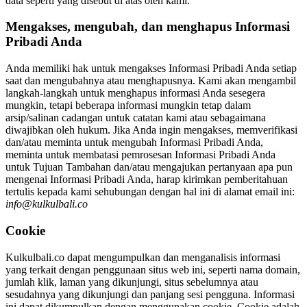
data seperti yang disebut di atas oleh kami.
Mengakses, mengubah, dan menghapus Informasi
Pribadi Anda
Anda memiliki hak untuk mengakses Informasi Pribadi Anda setiap
saat dan mengubahnya atau menghapusnya. Kami akan mengambil
langkah-langkah untuk menghapus informasi Anda sesegera
mungkin, tetapi beberapa informasi mungkin tetap dalam
arsip/salinan cadangan untuk catatan kami atau sebagaimana
diwajibkan oleh hukum. Jika Anda ingin mengakses, memverifikasi
dan/atau meminta untuk mengubah Informasi Pribadi Anda,
meminta untuk membatasi pemrosesan Informasi Pribadi Anda
untuk Tujuan Tambahan dan/atau mengajukan pertanyaan apa pun
mengenai Informasi Pribadi Anda, harap kirimkan pemberitahuan
tertulis kepada kami sehubungan dengan hal ini di alamat email ini:
info@kulkulbali.co
Cookie
Kulkulbali.co dapat mengumpulkan dan menganalisis informasi
yang terkait dengan penggunaan situs web ini, seperti nama domain,
jumlah klik, laman yang dikunjungi, situs sebelumnya atau
sesudahnya yang dikunjungi dan panjang sesi pengguna. Informasi
ini dapat dikumpulkan dengan menggunakan cookie. Cookie adalah