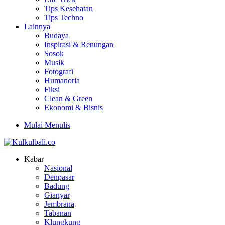
Tips Kesehatan
Tips Techno
Lainnya
Budaya
Inspirasi & Renungan
Sosok
Musik
Fotografi
Humanoria
Fiksi
Clean & Green
Ekonomi & Bisnis
Mulai Menulis
Kabar
Nasional
Denpasar
Badung
Gianyar
Jembrana
Tabanan
Klungkung