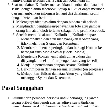
lainnya diatur terpisah dari Syarat dan Ketentuan ini.
Saat mendaftar, Kulkuler memasukkan identitas dan data diri
sesuai dengan akun facebook. Setiap Kulkuler dapat merubah
dan menambahkan informasi tentang diri dihalaman profil
dengan ketentuan berikut:
Melengkapi identitas akun dengan biodata asli pribadi.
Menghindari penggunaan/penayangan foto atau gambar
orang lain atau tokoh tertentu sebagai foto profil Facebook.
Setelah memiliki akun di Kulkulbali, Kulkuler dapat:
Menempatkan dan atau menayangkan Konten yang
tidak melanggar Syarat dan Ketentuan.
Memberi komentar, peringkat, dan berbagi Konten ke
berbagai situs Media Sosial (Social Media).
Mengelola Konten yang telah dimasukkan dan
ditayangkan melalui fitur pengelolaan yang tersedia.
Menjalin pertemanan dengan sesama Kulkuler.
Berkirim pesan dengan sesama Kulkuler (on progress)
Melaporkan Tulisan dan atau Akun yang dinilai
melanggar Syarat dan Ketentuan.
Pasal Sanggahan
Kulkuler dan pembaca bersedia untuk bertanggung jawab
secara pribadi dan penuh atas terjadinya suatu tindakan
penyalahgunaan dan hilangnya seluruh atau sebagian data