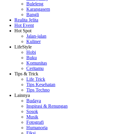
Buleleng
Karangasem
Bangli
Realita Jelita
Hot Event
Hot Spot
Jalan-jalan
Kuliner
LifeStyle
Hobi
Buku
Komunitas
Ceritamu
Tips & Trick
Life Trick
Tips Kesehatan
Tips Techno
Lainnya
Budaya
Inspirasi & Renungan
Sosok
Musik
Fotografi
Humanoria
Fiksi