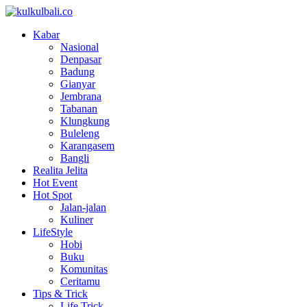
Kabar
Nasional
Denpasar
Badung
Gianyar
Jembrana
Tabanan
Klungkung
Buleleng
Karangasem
Bangli
Realita Jelita
Hot Event
Hot Spot
Jalan-jalan
Kuliner
LifeStyle
Hobi
Buku
Komunitas
Ceritamu
Tips & Trick
Life Trick