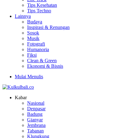
Tips Kesehatan
Tips Techno
Lainnya
Budaya
Inspirasi & Renungan
Sosok
Musik
Fotografi
Humanoria
Fiksi
Clean & Green
Ekonomi & Bisnis
Mulai Menulis
Kabar
Nasional
Denpasar
Badung
Gianyar
Jembrana
Tabanan
Klungkung