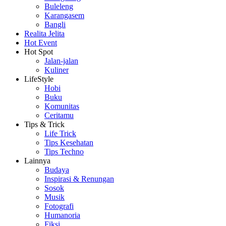
Buleleng
Karangasem
Bangli
Realita Jelita
Hot Event
Hot Spot
Jalan-jalan
Kuliner
LifeStyle
Hobi
Buku
Komunitas
Ceritamu
Tips & Trick
Life Trick
Tips Kesehatan
Tips Techno
Lainnya
Budaya
Inspirasi & Renungan
Sosok
Musik
Fotografi
Humanoria
Fiksi