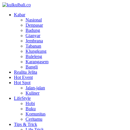
Kabar
Nasional
Denpasar
Badung
Gianyar
Jembrana
Tabanan
Klungkung
Buleleng
Karangasem
Bangli
Realita Jelita
Hot Event
Hot Spot
Jalan-jalan
Kuliner
LifeStyle
Hobi
Buku
Komunitas
Ceritamu
Tips & Trick
Life Trick