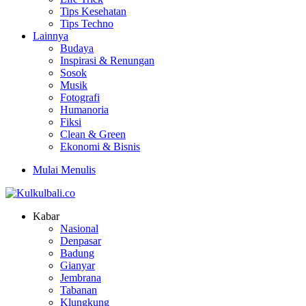
Tips Kesehatan
Tips Techno
Lainnya
Budaya
Inspirasi & Renungan
Sosok
Musik
Fotografi
Humanoria
Fiksi
Clean & Green
Ekonomi & Bisnis
Mulai Menulis
Kabar
Nasional
Denpasar
Badung
Gianyar
Jembrana
Tabanan
Klungkung