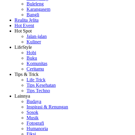
Buleleng
Karangasem
Bangli
Realita Jelita
Hot Event
Hot Spot
Jalan-jalan
Kuliner
LifeStyle
Hobi
Buku
Komunitas
Ceritamu
Tips & Trick
Life Trick
Tips Kesehatan
Tips Techno
Lainnya
Budaya
Inspirasi & Renungan
Sosok
Musik
Fotografi
Humanoria
Fiksi