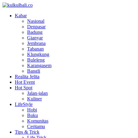
Kabar
Nasional
Denpasar
Badung
Gianyar
Jembrana
Tabanan
Klungkung
Buleleng
Karangasem
Bangli
Realita Jelita
Hot Event
Hot Spot
Jalan-jalan
Kuliner
LifeStyle
Hobi
Buku
Komunitas
Ceritamu
Tips & Trick
Life Trick