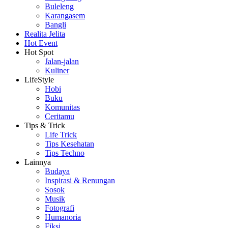
Buleleng
Karangasem
Bangli
Realita Jelita
Hot Event
Hot Spot
Jalan-jalan
Kuliner
LifeStyle
Hobi
Buku
Komunitas
Ceritamu
Tips & Trick
Life Trick
Tips Kesehatan
Tips Techno
Lainnya
Budaya
Inspirasi & Renungan
Sosok
Musik
Fotografi
Humanoria
Fiksi