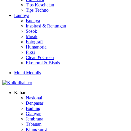
Tips Kesehatan
Tips Techno
Lainnya
Budaya
Inspirasi & Renungan
Sosok
Musik
Fotografi
Humanoria
Fiksi
Clean & Green
Ekonomi & Bisnis
Mulai Menulis
Kabar
Nasional
Denpasar
Badung
Gianyar
Jembrana
Tabanan
Klungkung