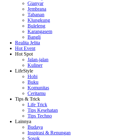
Gianyar
Jembrana
Tabanan
Klungkung
Buleleng
Karangasem
Bangli
Realita Jelita
Hot Event
Hot Spot
Jalan-jalan
Kuliner
LifeStyle
Hobi
Buku
Komunitas
Ceritamu
Tips & Trick
Life Trick
Tips Kesehatan
Tips Techno
Lainnya
Budaya
Inspirasi & Renungan
Sosok