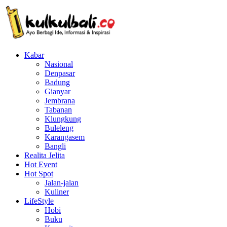
Kabar
Nasional
Denpasar
Badung
Gianyar
Jembrana
Tabanan
Klungkung
Buleleng
Karangasem
Bangli
Realita Jelita
Hot Event
Hot Spot
Jalan-jalan
Kuliner
LifeStyle
Hobi
Buku