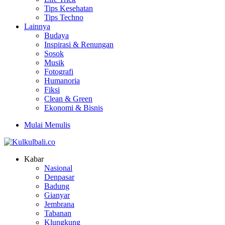
Tips Kesehatan
Tips Techno
Lainnya
Budaya
Inspirasi & Renungan
Sosok
Musik
Fotografi
Humanoria
Fiksi
Clean & Green
Ekonomi & Bisnis
Mulai Menulis
Kabar
Nasional
Denpasar
Badung
Gianyar
Jembrana
Tabanan
Klungkung