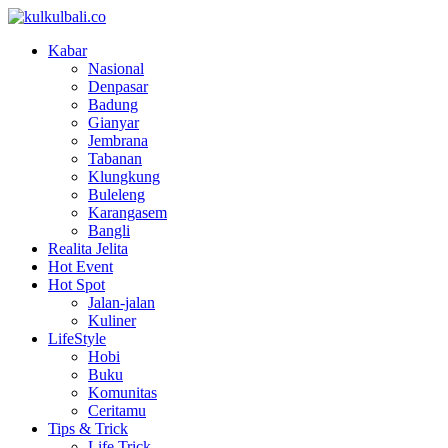
Kabar
Nasional
Denpasar
Badung
Gianyar
Jembrana
Tabanan
Klungkung
Buleleng
Karangasem
Bangli
Realita Jelita
Hot Event
Hot Spot
Jalan-jalan
Kuliner
LifeStyle
Hobi
Buku
Komunitas
Ceritamu
Tips & Trick
Life Trick