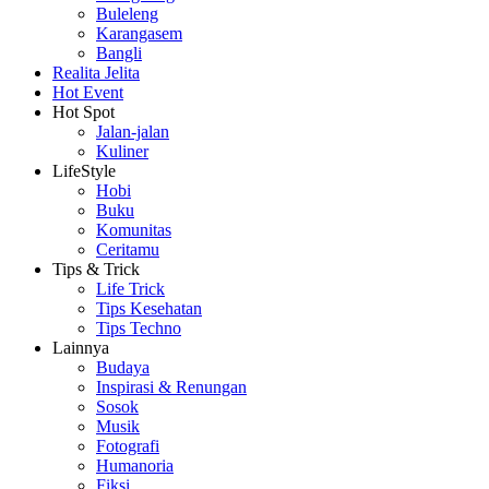
Buleleng
Karangasem
Bangli
Realita Jelita
Hot Event
Hot Spot
Jalan-jalan
Kuliner
LifeStyle
Hobi
Buku
Komunitas
Ceritamu
Tips & Trick
Life Trick
Tips Kesehatan
Tips Techno
Lainnya
Budaya
Inspirasi & Renungan
Sosok
Musik
Fotografi
Humanoria
Fiksi