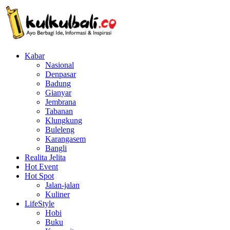
Kabar
Nasional
Denpasar
Badung
Gianyar
Jembrana
Tabanan
Klungkung
Buleleng
Karangasem
Bangli
Realita Jelita
Hot Event
Hot Spot
Jalan-jalan
Kuliner
LifeStyle
Hobi
Buku