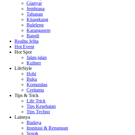
Gianyar
Jembrana
Tabanan
Klungkung
Buleleng
Karangasem
Bangli
Realita Jelita
Hot Event
Hot Spot
Jalan-jalan
Kuliner
LifeStyle
Hobi
Buku
Komunitas
Ceritamu
Tips & Trick
Life Trick
Tips Kesehatan
Tips Techno
Lainnya
Budaya
Inspirasi & Renungan
Sosok