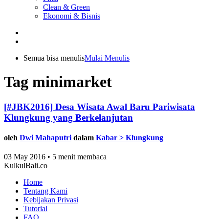
Clean & Green
Ekonomi & Bisnis
Semua bisa menulis
Mulai Menulis
Tag minimarket
[#JBK2016] Desa Wisata Awal Baru Pariwisata
Klungkung yang Berkelanjutan
oleh
Dwi Mahaputri
dalam
Kabar > Klungkung
03 May 2016 • 5 menit membaca
KulkulBali.co
Home
Tentang Kami
Kebijakan Privasi
Tutorial
FAQ