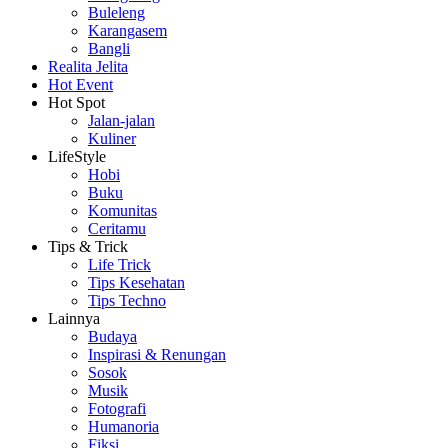
Buleleng
Karangasem
Bangli
Realita Jelita
Hot Event
Hot Spot
Jalan-jalan
Kuliner
LifeStyle
Hobi
Buku
Komunitas
Ceritamu
Tips & Trick
Life Trick
Tips Kesehatan
Tips Techno
Lainnya
Budaya
Inspirasi & Renungan
Sosok
Musik
Fotografi
Humanoria
Fiksi