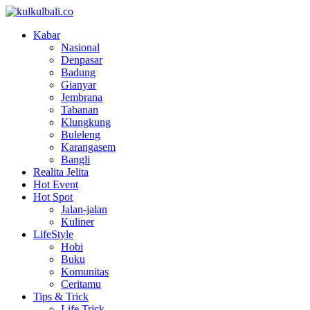
Kabar
Nasional
Denpasar
Badung
Gianyar
Jembrana
Tabanan
Klungkung
Buleleng
Karangasem
Bangli
Realita Jelita
Hot Event
Hot Spot
Jalan-jalan
Kuliner
LifeStyle
Hobi
Buku
Komunitas
Ceritamu
Tips & Trick
Life Trick