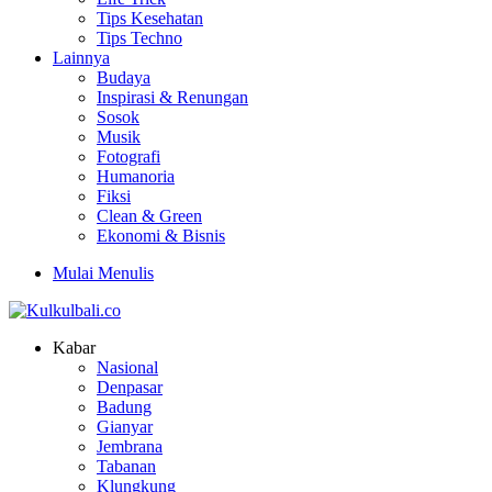
Tips Kesehatan
Tips Techno
Lainnya
Budaya
Inspirasi & Renungan
Sosok
Musik
Fotografi
Humanoria
Fiksi
Clean & Green
Ekonomi & Bisnis
Mulai Menulis
Kabar
Nasional
Denpasar
Badung
Gianyar
Jembrana
Tabanan
Klungkung