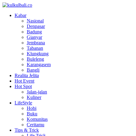
Kabar
Nasional
Denpasar
Badung
Gianyar
Jembrana
Tabanan
Klungkung
Buleleng
Karangasem
Bangli
Realita Jelita
Hot Event
Hot Spot
Jalan-jalan
Kuliner
LifeStyle
Hobi
Buku
Komunitas
Ceritamu
Tips & Trick
Life Trick