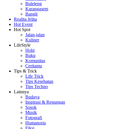
Buleleng
Karangasem
Bangli
Realita Jelita
Hot Event
Hot Spot
Jalan-jalan
Kuliner
LifeStyle
Hobi
Buku
Komunitas
Ceritamu
Tips & Trick
Life Trick
Tips Kesehatan
Tips Techno
Lainnya
Budaya
Inspirasi & Renungan
Sosok
Musik
Fotografi
Humanoria
Fiksi