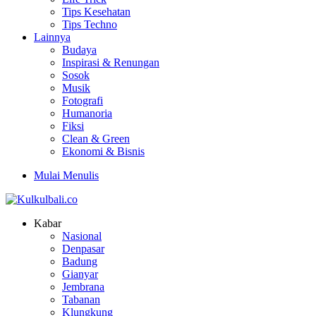
Tips Kesehatan
Tips Techno
Lainnya
Budaya
Inspirasi & Renungan
Sosok
Musik
Fotografi
Humanoria
Fiksi
Clean & Green
Ekonomi & Bisnis
Mulai Menulis
Kabar
Nasional
Denpasar
Badung
Gianyar
Jembrana
Tabanan
Klungkung