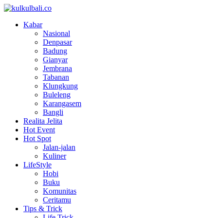
Kabar
Nasional
Denpasar
Badung
Gianyar
Jembrana
Tabanan
Klungkung
Buleleng
Karangasem
Bangli
Realita Jelita
Hot Event
Hot Spot
Jalan-jalan
Kuliner
LifeStyle
Hobi
Buku
Komunitas
Ceritamu
Tips & Trick
Life Trick