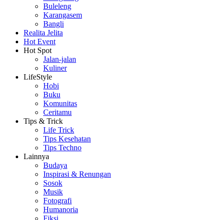
Buleleng
Karangasem
Bangli
Realita Jelita
Hot Event
Hot Spot
Jalan-jalan
Kuliner
LifeStyle
Hobi
Buku
Komunitas
Ceritamu
Tips & Trick
Life Trick
Tips Kesehatan
Tips Techno
Lainnya
Budaya
Inspirasi & Renungan
Sosok
Musik
Fotografi
Humanoria
Fiksi