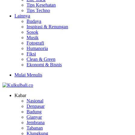
Tips Kesehatan
Tips Techno
Lainnya
Budaya
Inspirasi & Renungan
Sosok
Musik
Fotografi
Humanoria
Fiksi
Clean & Green
Ekonomi & Bisnis
Mulai Menulis
Kabar
Nasional
Denpasar
Badung
Gianyar
Jembrana
Tabanan
Klungkung