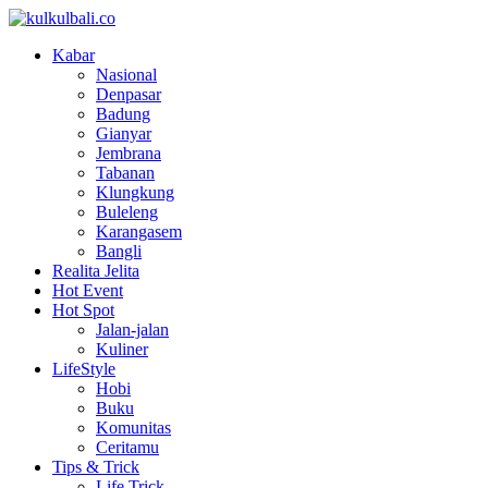
Kabar
Nasional
Denpasar
Badung
Gianyar
Jembrana
Tabanan
Klungkung
Buleleng
Karangasem
Bangli
Realita Jelita
Hot Event
Hot Spot
Jalan-jalan
Kuliner
LifeStyle
Hobi
Buku
Komunitas
Ceritamu
Tips & Trick
Life Trick