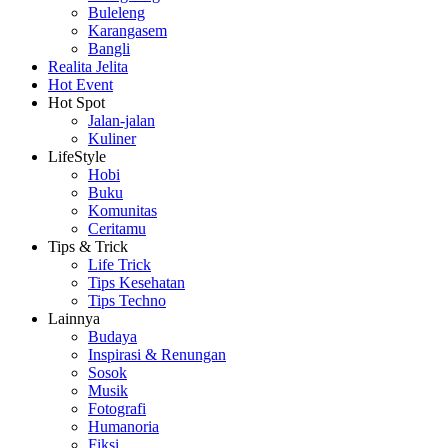
Buleleng
Karangasem
Bangli
Realita Jelita
Hot Event
Hot Spot
Jalan-jalan
Kuliner
LifeStyle
Hobi
Buku
Komunitas
Ceritamu
Tips & Trick
Life Trick
Tips Kesehatan
Tips Techno
Lainnya
Budaya
Inspirasi & Renungan
Sosok
Musik
Fotografi
Humanoria
Fiksi