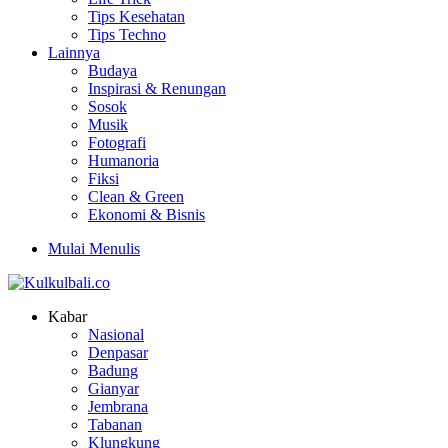
Tips Kesehatan
Tips Techno
Lainnya
Budaya
Inspirasi & Renungan
Sosok
Musik
Fotografi
Humanoria
Fiksi
Clean & Green
Ekonomi & Bisnis
Mulai Menulis
Kabar
Nasional
Denpasar
Badung
Gianyar
Jembrana
Tabanan
Klungkung