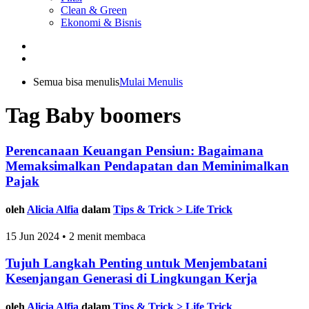
Clean & Green
Ekonomi & Bisnis
Semua bisa menulis
Mulai Menulis
Tag Baby boomers
Perencanaan Keuangan Pensiun: Bagaimana
Memaksimalkan Pendapatan dan Meminimalkan
Pajak
oleh
Alicia Alfia
dalam
Tips & Trick > Life Trick
15 Jun 2024 • 2 menit membaca
Tujuh Langkah Penting untuk Menjembatani
Kesenjangan Generasi di Lingkungan Kerja
oleh
Alicia Alfia
dalam
Tips & Trick > Life Trick