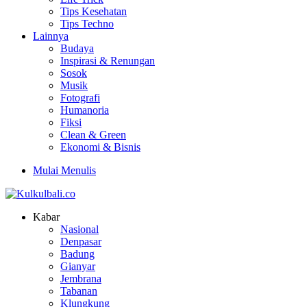
Tips Kesehatan
Tips Techno
Lainnya
Budaya
Inspirasi & Renungan
Sosok
Musik
Fotografi
Humanoria
Fiksi
Clean & Green
Ekonomi & Bisnis
Mulai Menulis
Kabar
Nasional
Denpasar
Badung
Gianyar
Jembrana
Tabanan
Klungkung