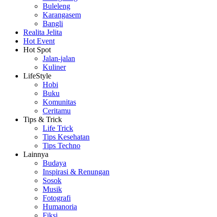
Buleleng
Karangasem
Bangli
Realita Jelita
Hot Event
Hot Spot
Jalan-jalan
Kuliner
LifeStyle
Hobi
Buku
Komunitas
Ceritamu
Tips & Trick
Life Trick
Tips Kesehatan
Tips Techno
Lainnya
Budaya
Inspirasi & Renungan
Sosok
Musik
Fotografi
Humanoria
Fiksi