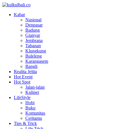
Kabar
Nasional
Denpasar
Badung
Gianyar
Jembrana
Tabanan
Klungkung
Buleleng
Karangasem
Bangli
Realita Jelita
Hot Event
Hot Spot
Jalan-jalan
Kuliner
LifeStyle
Hobi
Buku
Komunitas
Ceritamu
Tips & Trick
Life Trick