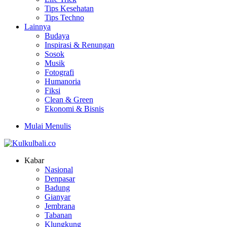
Tips Kesehatan
Tips Techno
Lainnya
Budaya
Inspirasi & Renungan
Sosok
Musik
Fotografi
Humanoria
Fiksi
Clean & Green
Ekonomi & Bisnis
Mulai Menulis
Kabar
Nasional
Denpasar
Badung
Gianyar
Jembrana
Tabanan
Klungkung