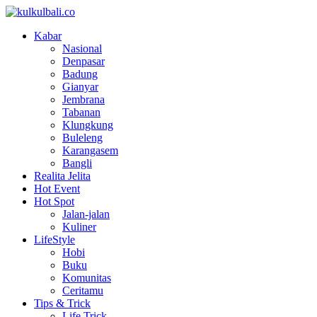
Kabar
Nasional
Denpasar
Badung
Gianyar
Jembrana
Tabanan
Klungkung
Buleleng
Karangasem
Bangli
Realita Jelita
Hot Event
Hot Spot
Jalan-jalan
Kuliner
LifeStyle
Hobi
Buku
Komunitas
Ceritamu
Tips & Trick
Life Trick