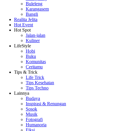
Buleleng
Karangasem
Bangli
Realita Jelita
Hot Event
Hot Spot
Jalan-jalan
Kuliner
LifeStyle
Hobi
Buku
Komunitas
Ceritamu
Tips & Trick
Life Trick
Tips Kesehatan
Tips Techno
Lainnya
Budaya
Inspirasi & Renungan
Sosok
Musik
Fotografi
Humanoria
Fiksi