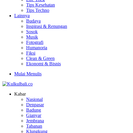
Tips Kesehatan
Tips Techno
Lainnya
Budaya
Inspirasi & Renungan
Sosok
Musik
Fotografi
Humanoria
Fiksi
Clean & Green
Ekonomi & Bisnis
Mulai Menulis
Kabar
Nasional
Denpasar
Badung
Gianyar
Jembrana
Tabanan
Klungkung