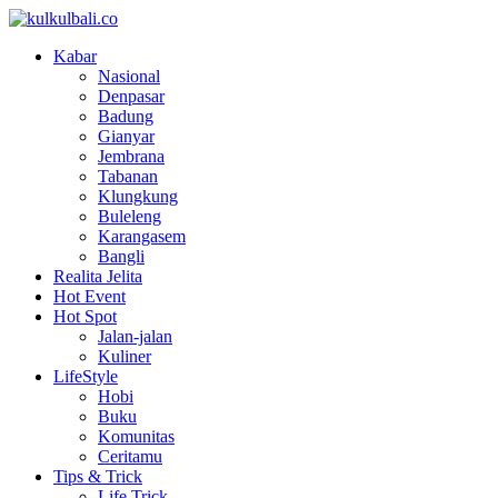
Kabar
Nasional
Denpasar
Badung
Gianyar
Jembrana
Tabanan
Klungkung
Buleleng
Karangasem
Bangli
Realita Jelita
Hot Event
Hot Spot
Jalan-jalan
Kuliner
LifeStyle
Hobi
Buku
Komunitas
Ceritamu
Tips & Trick
Life Trick