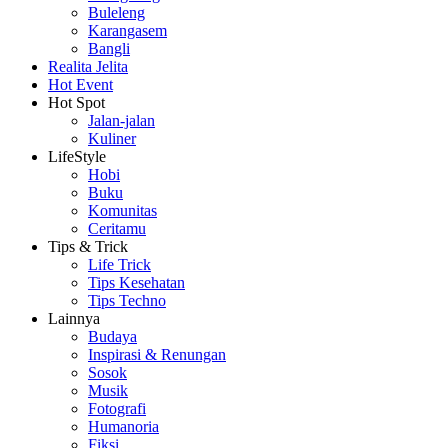
Buleleng
Karangasem
Bangli
Realita Jelita
Hot Event
Hot Spot
Jalan-jalan
Kuliner
LifeStyle
Hobi
Buku
Komunitas
Ceritamu
Tips & Trick
Life Trick
Tips Kesehatan
Tips Techno
Lainnya
Budaya
Inspirasi & Renungan
Sosok
Musik
Fotografi
Humanoria
Fiksi