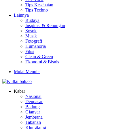
Tips Kesehatan
Tips Techno
Lainnya
Budaya
Inspirasi & Renungan
Sosok
Musik
Fotografi
Humanoria
Fiksi
Clean & Green
Ekonomi & Bisnis
Mulai Menulis
Kabar
Nasional
Denpasar
Badung
Gianyar
Jembrana
Tabanan
Klungkung