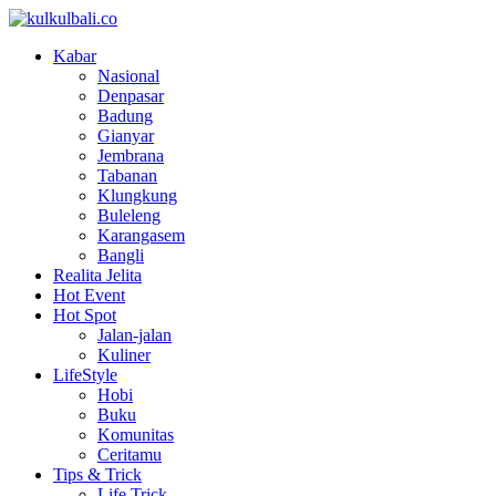
Kabar
Nasional
Denpasar
Badung
Gianyar
Jembrana
Tabanan
Klungkung
Buleleng
Karangasem
Bangli
Realita Jelita
Hot Event
Hot Spot
Jalan-jalan
Kuliner
LifeStyle
Hobi
Buku
Komunitas
Ceritamu
Tips & Trick
Life Trick