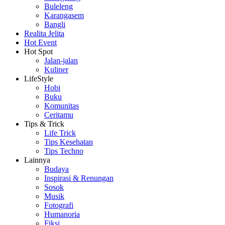
Buleleng
Karangasem
Bangli
Realita Jelita
Hot Event
Hot Spot
Jalan-jalan
Kuliner
LifeStyle
Hobi
Buku
Komunitas
Ceritamu
Tips & Trick
Life Trick
Tips Kesehatan
Tips Techno
Lainnya
Budaya
Inspirasi & Renungan
Sosok
Musik
Fotografi
Humanoria
Fiksi