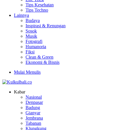
Tips Kesehatan
Tips Techno
Lainnya
Budaya
Inspirasi & Renungan
Sosok
Musik
Fotografi
Humanoria
Fiksi
Clean & Green
Ekonomi & Bisnis
Mulai Menulis
Kabar
Nasional
Denpasar
Badung
Gianyar
Jembrana
Tabanan
Klungkung