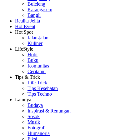
Buleleng
Karangasem
Bangli
Realita Jelita
Hot Event
Hot Spot
Jalan-jalan
Kuliner
LifeStyle
Hobi
Buku
Komunitas
Ceritamu
Tips & Trick
Life Trick
Tips Kesehatan
Tips Techno
Lainnya
Budaya
Inspirasi & Renungan
Sosok
Musik
Fotografi
Humanoria
Fiksi