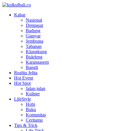
Kabar
Nasional
Denpasar
Badung
Gianyar
Jembrana
Tabanan
Klungkung
Buleleng
Karangasem
Bangli
Realita Jelita
Hot Event
Hot Spot
Jalan-jalan
Kuliner
LifeStyle
Hobi
Buku
Komunitas
Ceritamu
Tips & Trick
Life Trick