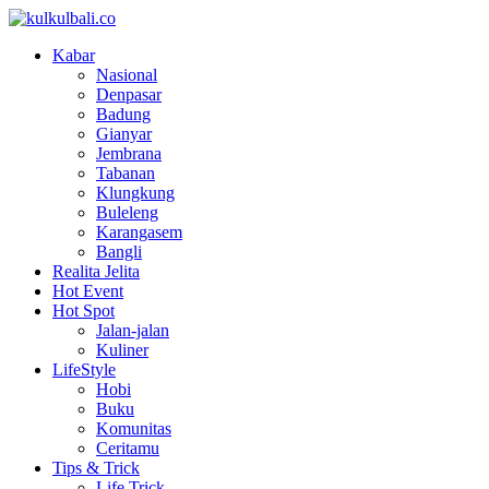
Kabar
Nasional
Denpasar
Badung
Gianyar
Jembrana
Tabanan
Klungkung
Buleleng
Karangasem
Bangli
Realita Jelita
Hot Event
Hot Spot
Jalan-jalan
Kuliner
LifeStyle
Hobi
Buku
Komunitas
Ceritamu
Tips & Trick
Life Trick