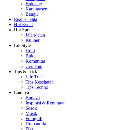
Buleleng
Karangasem
Bangli
Realita Jelita
Hot Event
Hot Spot
Jalan-jalan
Kuliner
LifeStyle
Hobi
Buku
Komunitas
Ceritamu
Tips & Trick
Life Trick
Tips Kesehatan
Tips Techno
Lainnya
Budaya
Inspirasi & Renungan
Sosok
Musik
Fotografi
Humanoria
Fiksi