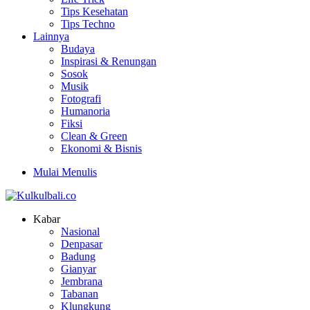
Tips Kesehatan
Tips Techno
Lainnya
Budaya
Inspirasi & Renungan
Sosok
Musik
Fotografi
Humanoria
Fiksi
Clean & Green
Ekonomi & Bisnis
Mulai Menulis
Kabar
Nasional
Denpasar
Badung
Gianyar
Jembrana
Tabanan
Klungkung