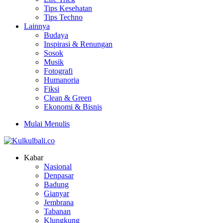
Tips Kesehatan
Tips Techno
Lainnya
Budaya
Inspirasi & Renungan
Sosok
Musik
Fotografi
Humanoria
Fiksi
Clean & Green
Ekonomi & Bisnis
Mulai Menulis
Kabar
Nasional
Denpasar
Badung
Gianyar
Jembrana
Tabanan
Klungkung