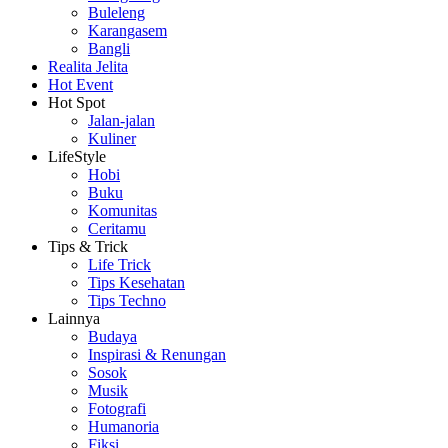
Buleleng
Karangasem
Bangli
Realita Jelita
Hot Event
Hot Spot
Jalan-jalan
Kuliner
LifeStyle
Hobi
Buku
Komunitas
Ceritamu
Tips & Trick
Life Trick
Tips Kesehatan
Tips Techno
Lainnya
Budaya
Inspirasi & Renungan
Sosok
Musik
Fotografi
Humanoria
Fiksi