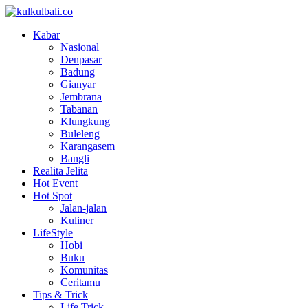
Kabar
Nasional
Denpasar
Badung
Gianyar
Jembrana
Tabanan
Klungkung
Buleleng
Karangasem
Bangli
Realita Jelita
Hot Event
Hot Spot
Jalan-jalan
Kuliner
LifeStyle
Hobi
Buku
Komunitas
Ceritamu
Tips & Trick
Life Trick