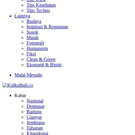
Tips Kesehatan
Tips Techno
Lainnya
Budaya
Inspirasi & Renungan
Sosok
Musik
Fotografi
Humanoria
Fiksi
Clean & Green
Ekonomi & Bisnis
Mulai Menulis
Kabar
Nasional
Denpasar
Badung
Gianyar
Jembrana
Tabanan
Klungkung