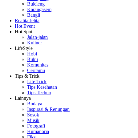
Buleleng
Karangasem
Bangli
Realita Jelita
Hot Event
Hot Spot
Jalan-jalan
Kuliner
LifeStyle
Hobi
Buku
Komunitas
Ceritamu
Tips & Trick
Life Trick
Tips Kesehatan
Tips Techno
Lainnya
Budaya
Inspirasi & Renungan
Sosok
Musik
Fotografi
Humanoria
Fiksi