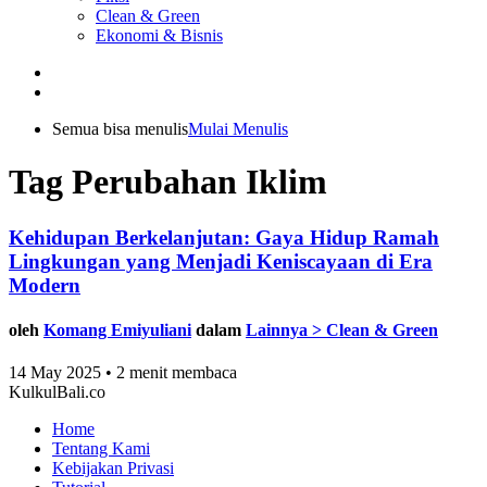
Clean & Green
Ekonomi & Bisnis
Semua bisa menulis
Mulai Menulis
Tag Perubahan Iklim
Kehidupan Berkelanjutan: Gaya Hidup Ramah
Lingkungan yang Menjadi Keniscayaan di Era
Modern
oleh
Komang Emiyuliani
dalam
Lainnya > Clean & Green
14 May 2025 • 2 menit membaca
KulkulBali.co
Home
Tentang Kami
Kebijakan Privasi