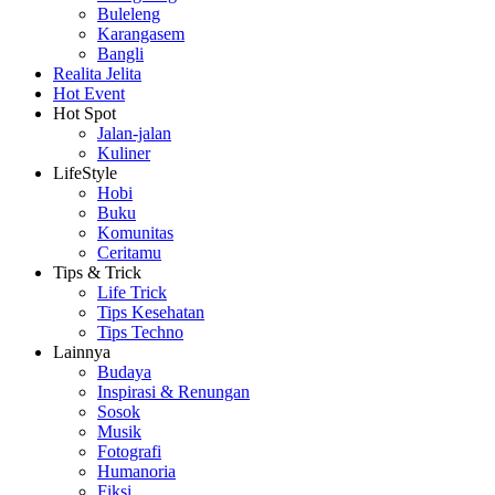
Buleleng
Karangasem
Bangli
Realita Jelita
Hot Event
Hot Spot
Jalan-jalan
Kuliner
LifeStyle
Hobi
Buku
Komunitas
Ceritamu
Tips & Trick
Life Trick
Tips Kesehatan
Tips Techno
Lainnya
Budaya
Inspirasi & Renungan
Sosok
Musik
Fotografi
Humanoria
Fiksi