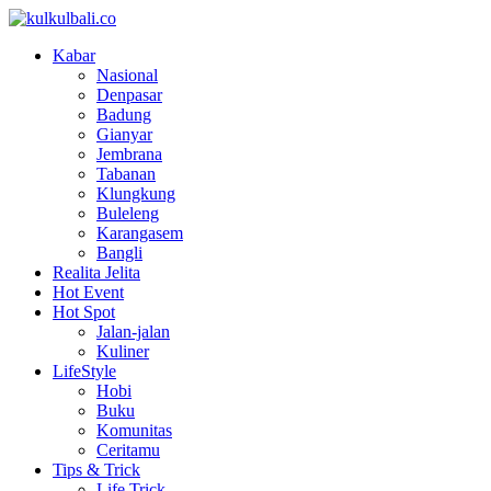
Kabar
Nasional
Denpasar
Badung
Gianyar
Jembrana
Tabanan
Klungkung
Buleleng
Karangasem
Bangli
Realita Jelita
Hot Event
Hot Spot
Jalan-jalan
Kuliner
LifeStyle
Hobi
Buku
Komunitas
Ceritamu
Tips & Trick
Life Trick