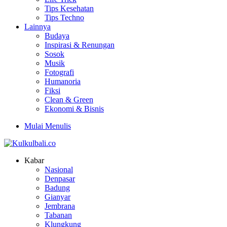
Tips Kesehatan
Tips Techno
Lainnya
Budaya
Inspirasi & Renungan
Sosok
Musik
Fotografi
Humanoria
Fiksi
Clean & Green
Ekonomi & Bisnis
Mulai Menulis
Kabar
Nasional
Denpasar
Badung
Gianyar
Jembrana
Tabanan
Klungkung