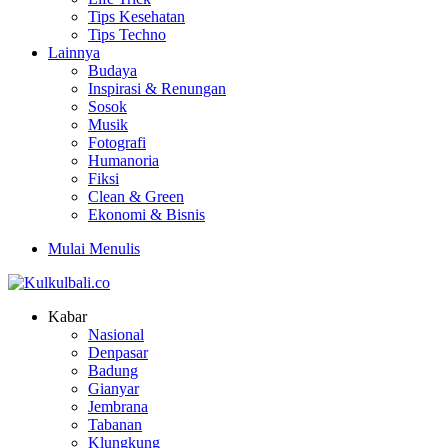
Tips Kesehatan
Tips Techno
Lainnya
Budaya
Inspirasi & Renungan
Sosok
Musik
Fotografi
Humanoria
Fiksi
Clean & Green
Ekonomi & Bisnis
Mulai Menulis
Kabar
Nasional
Denpasar
Badung
Gianyar
Jembrana
Tabanan
Klungkung