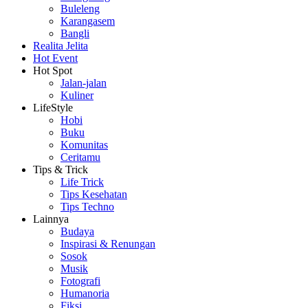
Buleleng
Karangasem
Bangli
Realita Jelita
Hot Event
Hot Spot
Jalan-jalan
Kuliner
LifeStyle
Hobi
Buku
Komunitas
Ceritamu
Tips & Trick
Life Trick
Tips Kesehatan
Tips Techno
Lainnya
Budaya
Inspirasi & Renungan
Sosok
Musik
Fotografi
Humanoria
Fiksi