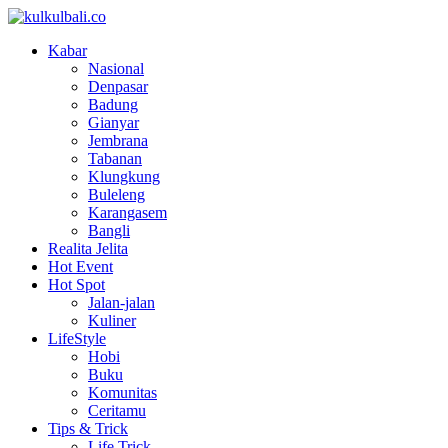
Kabar
Nasional
Denpasar
Badung
Gianyar
Jembrana
Tabanan
Klungkung
Buleleng
Karangasem
Bangli
Realita Jelita
Hot Event
Hot Spot
Jalan-jalan
Kuliner
LifeStyle
Hobi
Buku
Komunitas
Ceritamu
Tips & Trick
Life Trick