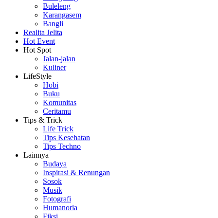
Buleleng
Karangasem
Bangli
Realita Jelita
Hot Event
Hot Spot
Jalan-jalan
Kuliner
LifeStyle
Hobi
Buku
Komunitas
Ceritamu
Tips & Trick
Life Trick
Tips Kesehatan
Tips Techno
Lainnya
Budaya
Inspirasi & Renungan
Sosok
Musik
Fotografi
Humanoria
Fiksi