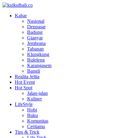
Kabar
Nasional
Denpasar
Badung
Gianyar
Jembrana
Tabanan
Klungkung
Buleleng
Karangasem
Bangli
Realita Jelita
Hot Event
Hot Spot
Jalan-jalan
Kuliner
LifeStyle
Hobi
Buku
Komunitas
Ceritamu
Tips & Trick
Life Trick