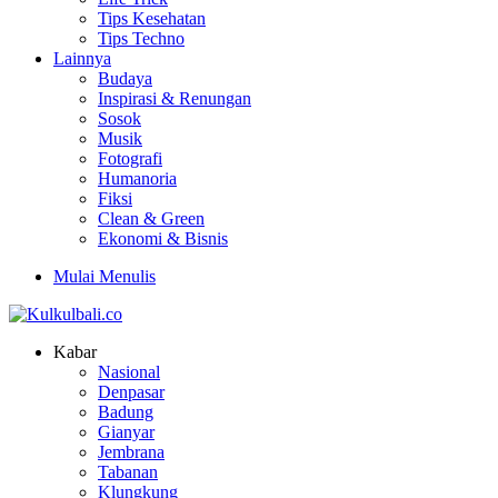
Tips Kesehatan
Tips Techno
Lainnya
Budaya
Inspirasi & Renungan
Sosok
Musik
Fotografi
Humanoria
Fiksi
Clean & Green
Ekonomi & Bisnis
Mulai Menulis
Kabar
Nasional
Denpasar
Badung
Gianyar
Jembrana
Tabanan
Klungkung