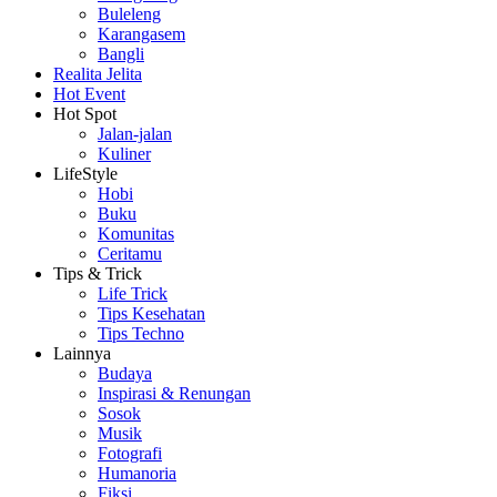
Buleleng
Karangasem
Bangli
Realita Jelita
Hot Event
Hot Spot
Jalan-jalan
Kuliner
LifeStyle
Hobi
Buku
Komunitas
Ceritamu
Tips & Trick
Life Trick
Tips Kesehatan
Tips Techno
Lainnya
Budaya
Inspirasi & Renungan
Sosok
Musik
Fotografi
Humanoria
Fiksi