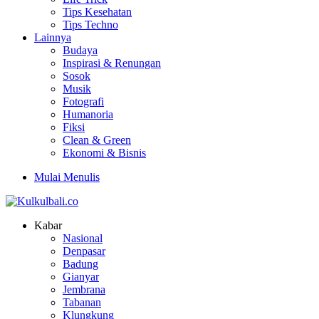
Tips Kesehatan
Tips Techno
Lainnya
Budaya
Inspirasi & Renungan
Sosok
Musik
Fotografi
Humanoria
Fiksi
Clean & Green
Ekonomi & Bisnis
Mulai Menulis
Kabar
Nasional
Denpasar
Badung
Gianyar
Jembrana
Tabanan
Klungkung