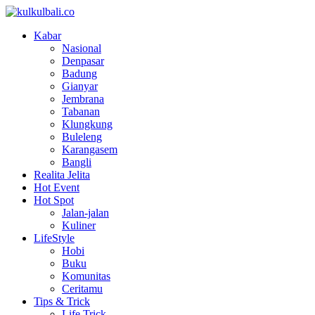
Kabar
Nasional
Denpasar
Badung
Gianyar
Jembrana
Tabanan
Klungkung
Buleleng
Karangasem
Bangli
Realita Jelita
Hot Event
Hot Spot
Jalan-jalan
Kuliner
LifeStyle
Hobi
Buku
Komunitas
Ceritamu
Tips & Trick
Life Trick