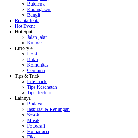
Buleleng
Karangasem
Bangli
Realita Jelita
Hot Event
Hot Spot
Jalan-jalan
Kuliner
LifeStyle
Hobi
Buku
Komunitas
Ceritamu
Tips & Trick
Life Trick
Tips Kesehatan
Tips Techno
Lainnya
Budaya
Inspirasi & Renungan
Sosok
Musik
Fotografi
Humanoria
Fiksi