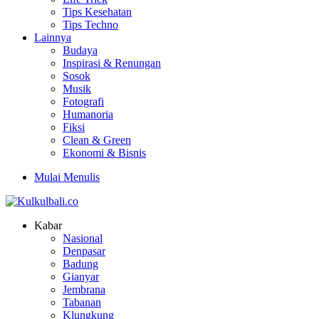
Tips Kesehatan
Tips Techno
Lainnya
Budaya
Inspirasi & Renungan
Sosok
Musik
Fotografi
Humanoria
Fiksi
Clean & Green
Ekonomi & Bisnis
Mulai Menulis
Kabar
Nasional
Denpasar
Badung
Gianyar
Jembrana
Tabanan
Klungkung