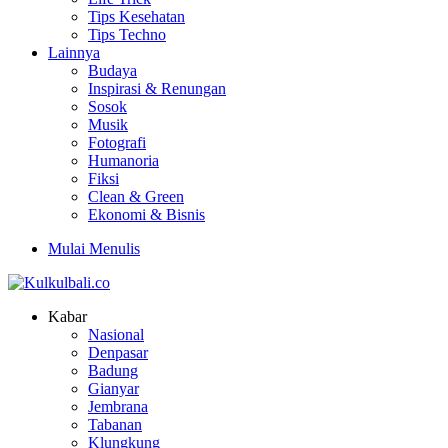
Tips Kesehatan
Tips Techno
Lainnya
Budaya
Inspirasi & Renungan
Sosok
Musik
Fotografi
Humanoria
Fiksi
Clean & Green
Ekonomi & Bisnis
Mulai Menulis
Kabar
Nasional
Denpasar
Badung
Gianyar
Jembrana
Tabanan
Klungkung