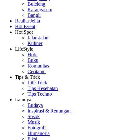
Buleleng
Karangasem
Bangli
Realita Jelita
Hot Event
Hot Spot
Jalan-jalan
Kuliner
LifeStyle
Hobi
Buku
Komunitas
Ceritamu
Tips & Trick
Life Trick
Tips Kesehatan
Tips Techno
Lainnya
Budaya
Inspirasi & Renungan
Sosok
Musik
Fotografi
Humanoria
Fiksi