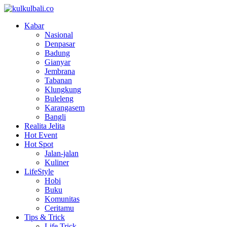
Kabar
Nasional
Denpasar
Badung
Gianyar
Jembrana
Tabanan
Klungkung
Buleleng
Karangasem
Bangli
Realita Jelita
Hot Event
Hot Spot
Jalan-jalan
Kuliner
LifeStyle
Hobi
Buku
Komunitas
Ceritamu
Tips & Trick
Life Trick