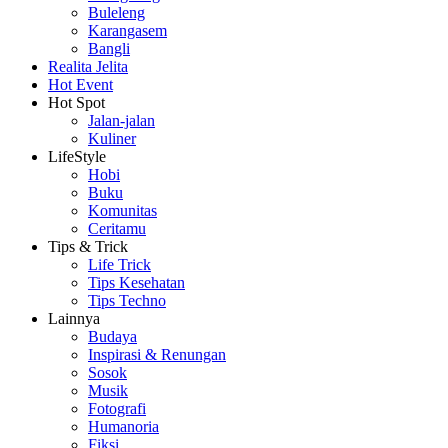
Buleleng
Karangasem
Bangli
Realita Jelita
Hot Event
Hot Spot
Jalan-jalan
Kuliner
LifeStyle
Hobi
Buku
Komunitas
Ceritamu
Tips & Trick
Life Trick
Tips Kesehatan
Tips Techno
Lainnya
Budaya
Inspirasi & Renungan
Sosok
Musik
Fotografi
Humanoria
Fiksi