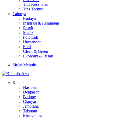
Tips Kesehatan
Tips Techno
Lainnya
Budaya
Inspirasi & Renungan
Sosok
Musik
Fotografi
Humanoria
Fiksi
Clean & Green
Ekonomi & Bisnis
Mulai Menulis
Kabar
Nasional
Denpasar
Badung
Gianyar
Jembrana
Tabanan
Klungkung