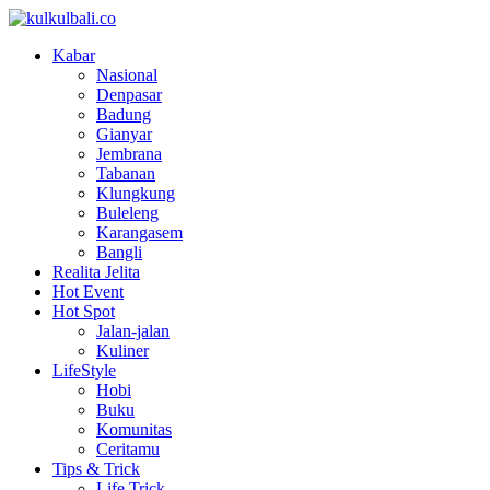
Kabar
Nasional
Denpasar
Badung
Gianyar
Jembrana
Tabanan
Klungkung
Buleleng
Karangasem
Bangli
Realita Jelita
Hot Event
Hot Spot
Jalan-jalan
Kuliner
LifeStyle
Hobi
Buku
Komunitas
Ceritamu
Tips & Trick
Life Trick