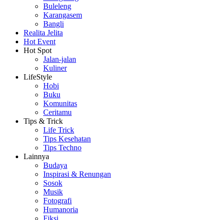
Buleleng
Karangasem
Bangli
Realita Jelita
Hot Event
Hot Spot
Jalan-jalan
Kuliner
LifeStyle
Hobi
Buku
Komunitas
Ceritamu
Tips & Trick
Life Trick
Tips Kesehatan
Tips Techno
Lainnya
Budaya
Inspirasi & Renungan
Sosok
Musik
Fotografi
Humanoria
Fiksi