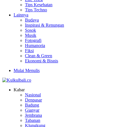
Tips Kesehatan
Tips Techno
Lainnya
Budaya
Inspirasi & Renungan
Sosok
Musik
Fotografi
Humanoria
Fiksi
Clean & Green
Ekonomi & Bisnis
Mulai Menulis
Kabar
Nasional
Denpasar
Badung
Gianyar
Jembrana
Tabanan
Klungkung