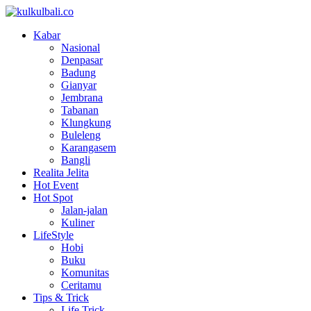
Kabar
Nasional
Denpasar
Badung
Gianyar
Jembrana
Tabanan
Klungkung
Buleleng
Karangasem
Bangli
Realita Jelita
Hot Event
Hot Spot
Jalan-jalan
Kuliner
LifeStyle
Hobi
Buku
Komunitas
Ceritamu
Tips & Trick
Life Trick