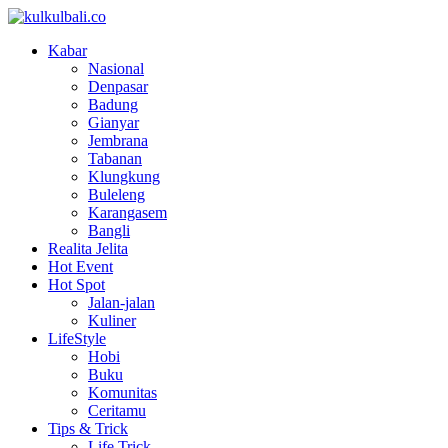
Kabar
Nasional
Denpasar
Badung
Gianyar
Jembrana
Tabanan
Klungkung
Buleleng
Karangasem
Bangli
Realita Jelita
Hot Event
Hot Spot
Jalan-jalan
Kuliner
LifeStyle
Hobi
Buku
Komunitas
Ceritamu
Tips & Trick
Life Trick