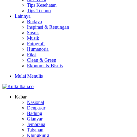
Tips Kesehatan
Tips Techno
Lainnya
Budaya
Inspirasi & Renungan
Sosok
Musik
Fotografi
Humanoria
Fiksi
Clean & Green
Ekonomi & Bisnis
Mulai Menulis
Kabar
Nasional
Denpasar
Badung
Gianyar
Jembrana
Tabanan
Klungkung