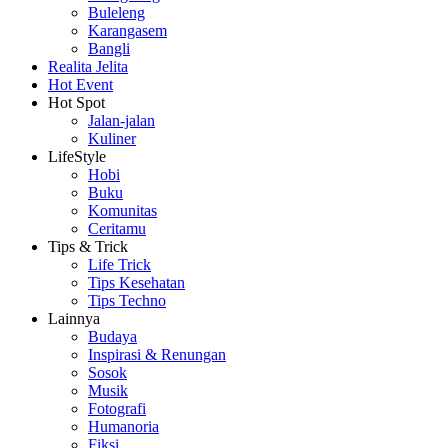
Buleleng
Karangasem
Bangli
Realita Jelita
Hot Event
Hot Spot
Jalan-jalan
Kuliner
LifeStyle
Hobi
Buku
Komunitas
Ceritamu
Tips & Trick
Life Trick
Tips Kesehatan
Tips Techno
Lainnya
Budaya
Inspirasi & Renungan
Sosok
Musik
Fotografi
Humanoria
Fiksi