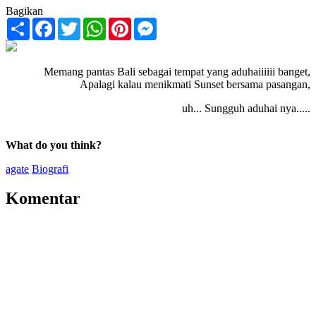
Bagikan
Share
Facebook
Twitter
WhatsApp
Pinterest
Messenger
Memang pantas Bali sebagai tempat yang aduhaiiiiii banget,
Apalagi kalau menikmati Sunset bersama pasangan,
uh... Sungguh aduhai nya.....
What do you think?
agate
Biografi
Komentar