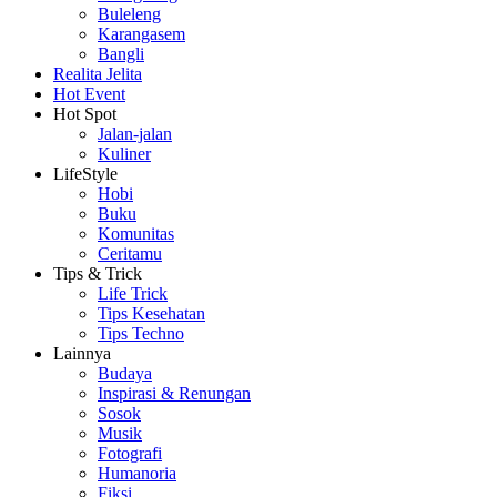
Buleleng
Karangasem
Bangli
Realita Jelita
Hot Event
Hot Spot
Jalan-jalan
Kuliner
LifeStyle
Hobi
Buku
Komunitas
Ceritamu
Tips & Trick
Life Trick
Tips Kesehatan
Tips Techno
Lainnya
Budaya
Inspirasi & Renungan
Sosok
Musik
Fotografi
Humanoria
Fiksi