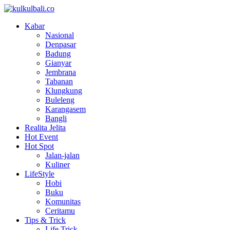
Kabar
Nasional
Denpasar
Badung
Gianyar
Jembrana
Tabanan
Klungkung
Buleleng
Karangasem
Bangli
Realita Jelita
Hot Event
Hot Spot
Jalan-jalan
Kuliner
LifeStyle
Hobi
Buku
Komunitas
Ceritamu
Tips & Trick
Life Trick