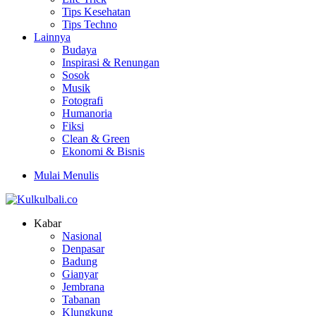
Tips Kesehatan
Tips Techno
Lainnya
Budaya
Inspirasi & Renungan
Sosok
Musik
Fotografi
Humanoria
Fiksi
Clean & Green
Ekonomi & Bisnis
Mulai Menulis
Kabar
Nasional
Denpasar
Badung
Gianyar
Jembrana
Tabanan
Klungkung