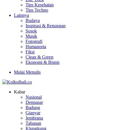
Tips Kesehatan
Tips Techno
Lainnya
Budaya
Inspirasi & Renungan
Sosok
Musik
Fotografi
Humanoria
Fiksi
Clean & Green
Ekonomi & Bisnis
Mulai Menulis
Kabar
Nasional
Denpasar
Badung
Gianyar
Jembrana
Tabanan
Klungkung