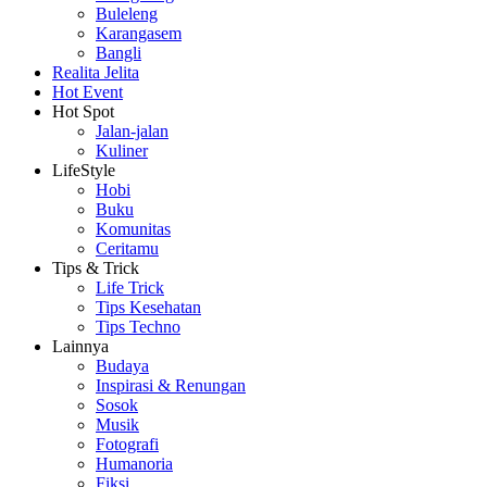
Buleleng
Karangasem
Bangli
Realita Jelita
Hot Event
Hot Spot
Jalan-jalan
Kuliner
LifeStyle
Hobi
Buku
Komunitas
Ceritamu
Tips & Trick
Life Trick
Tips Kesehatan
Tips Techno
Lainnya
Budaya
Inspirasi & Renungan
Sosok
Musik
Fotografi
Humanoria
Fiksi