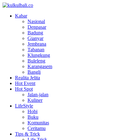
Kabar
Nasional
Denpasar
Badung
Gianyar
Jembrana
Tabanan
Klungkung
Buleleng
Karangasem
Bangli
Realita Jelita
Hot Event
Hot Spot
Jalan-jalan
Kuliner
LifeStyle
Hobi
Buku
Komunitas
Ceritamu
Tips & Trick
Life Trick