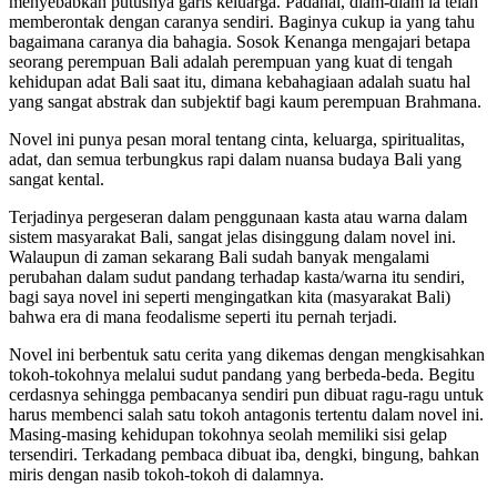
menyebabkan putusnya garis keluarga. Padahal, diam-diam ia telah
memberontak dengan caranya sendiri. Baginya cukup ia yang tahu
bagaimana caranya dia bahagia. Sosok Kenanga mengajari betapa
seorang perempuan Bali adalah perempuan yang kuat di tengah
kehidupan adat Bali saat itu, dimana kebahagiaan adalah suatu hal
yang sangat abstrak dan subjektif bagi kaum perempuan Brahmana.
Novel ini punya pesan moral tentang cinta, keluarga, spiritualitas,
adat, dan semua terbungkus rapi dalam nuansa budaya Bali yang
sangat kental.
Terjadinya pergeseran dalam penggunaan kasta atau warna dalam
sistem masyarakat Bali, sangat jelas disinggung dalam novel ini.
Walaupun di zaman sekarang Bali sudah banyak mengalami
perubahan dalam sudut pandang terhadap kasta/warna itu sendiri,
bagi saya novel ini seperti mengingatkan kita (masyarakat Bali)
bahwa era di mana feodalisme seperti itu pernah terjadi.
Novel ini berbentuk satu cerita yang dikemas dengan mengkisahkan
tokoh-tokohnya melalui sudut pandang yang berbeda-beda. Begitu
cerdasnya sehingga pembacanya sendiri pun dibuat ragu-ragu untuk
harus membenci salah satu tokoh antagonis tertentu dalam novel ini.
Masing-masing kehidupan tokohnya seolah memiliki sisi gelap
tersendiri. Terkadang pembaca dibuat iba, dengki, bingung, bahkan
miris dengan nasib tokoh-tokoh di dalamnya.