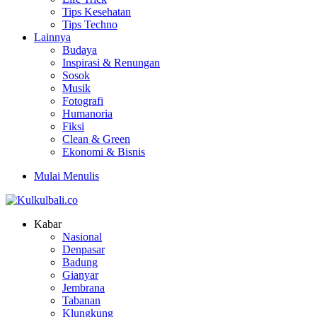
Tips Kesehatan
Tips Techno
Lainnya
Budaya
Inspirasi & Renungan
Sosok
Musik
Fotografi
Humanoria
Fiksi
Clean & Green
Ekonomi & Bisnis
Mulai Menulis
Kabar
Nasional
Denpasar
Badung
Gianyar
Jembrana
Tabanan
Klungkung