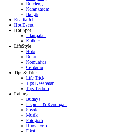
Buleleng
Karangasem
Bangli
Realita Jelita
Hot Event
Hot Spot
Jalan-jalan
Kuliner
LifeStyle
Hobi
Buku
Komunitas
Ceritamu
Tips & Trick
Life Trick
Tips Kesehatan
Tips Techno
Lainnya
Budaya
Inspirasi & Renungan
Sosok
Musik
Fotografi
Humanoria
Fiksi