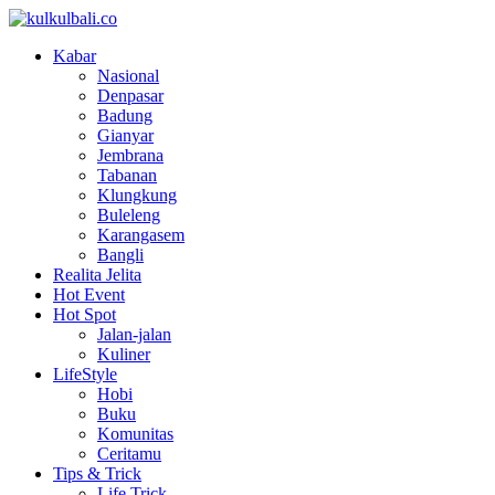
Kabar
Nasional
Denpasar
Badung
Gianyar
Jembrana
Tabanan
Klungkung
Buleleng
Karangasem
Bangli
Realita Jelita
Hot Event
Hot Spot
Jalan-jalan
Kuliner
LifeStyle
Hobi
Buku
Komunitas
Ceritamu
Tips & Trick
Life Trick