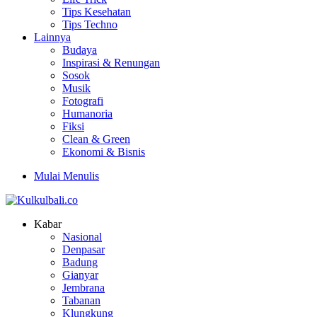
Tips Kesehatan
Tips Techno
Lainnya
Budaya
Inspirasi & Renungan
Sosok
Musik
Fotografi
Humanoria
Fiksi
Clean & Green
Ekonomi & Bisnis
Mulai Menulis
Kabar
Nasional
Denpasar
Badung
Gianyar
Jembrana
Tabanan
Klungkung