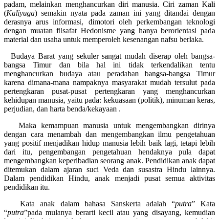
padam, melainkan menghancurkan diri manusia. Ciri zaman Kali
(
Kaliyuga
) semakin nyata pada zaman ini yang ditandai dengan
derasnya arus informasi, dimotori oleh perkembangan teknologi
dengan muatan filsafat Hedonisme yang hanya berorientasi pada
material dan usaha untuk memperoleh kesenangan nafsu berlaka.
Budaya Barat yang sekuler sangat mudah diserap oleh bangsa-
bangsa Timur dan bila hal ini tidak terkendalikan tentu
menghancurkan budaya atau peradaban bangsa-bangsa Timur
karena dimana-mana nampaknya masyarakat mudah tersulut pada
pertengkaran pusat-pusat pertengkaran yang menghancurkan
kehidupan manusia, yaitu pada: kekuasaan (politik), minuman keras,
perjudian, dan harta benda/kekayaan .
Maka kemampuan manusia untuk mengembangkan dirinya
dengan cara menambah dan mengembangkan ilmu pengetahuan
yang positif menjadikan hidup manusia lebih baik lagi, tetapi lebih
dari itu, pengembangan pengetahuan hendaknya pula dapat
mengembangkan keperibadian seorang anak. Pendidikan anak dapat
ditemukan dalam ajaran suci Veda dan susastra Hindu lainnya.
Dalam pendidikan Hindu, anak menjadi pusat semua aktivitas
pendidikan itu.
Kata anak dalam bahasa Sanskerta adalah “
putra
” Kata
“
putra
”pada mulanya berarti kecil atau yang disayang, kemudian