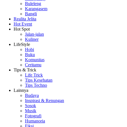
Buleleng
Karangasem
Bangli
Realita Jelita
Hot Event
Hot Spot
Jalan-jalan
Kuliner
LifeStyle
Hobi
Buku
Komunitas
Ceritamu
Tips & Trick
Life Trick
Tips Kesehatan
Tips Techno
Lainnya
Budaya
Inspirasi & Renungan
Sosok
Musik
Fotografi
Humanoria
Fiksi