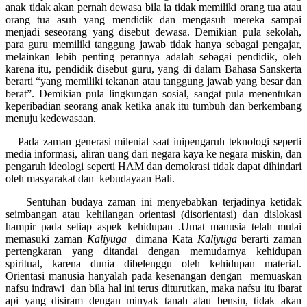
anak tidak akan pernah dewasa bila ia tidak memiliki orang tua atau
orang tua asuh yang mendidik dan mengasuh mereka sampai
menjadi seseorang yang disebut dewasa. Demikian pula sekolah,
para guru memiliki tanggung jawab tidak hanya sebagai pengajar,
melainkan lebih penting perannya adalah sebagai pendidik, oleh
karena itu, pendidik disebut guru, yang di dalam Bahasa Sanskerta
berarti “yang memiliki tekanan atau tanggung jawab yang besar dan
berat”. Demikian pula lingkungan sosial, sangat pula menentukan
keperibadian seorang anak ketika anak itu tumbuh dan berkembang
menuju kedewasaan.
Pada zaman generasi milenial saat inipengaruh teknologi seperti
media informasi, aliran uang dari negara kaya ke negara miskin, dan
pengaruh ideologi seperti HAM dan demokrasi tidak dapat dihindari
oleh masyarakat dan kebudayaan Bali.
Sentuhan budaya zaman ini menyebabkan terjadinya ketidak
seimbangan atau kehilangan orientasi (disorientasi) dan dislokasi
hampir pada setiap aspek kehidupan .Umat manusia telah mulai
memasuki zaman
Kaliyuga
dimana Kata
Kaliyuga
berarti zaman
pertengkaran yang ditandai dengan memudarnya kehidupan
spiritual, karena dunia dibelenggu oleh kehidupan material.
Orientasi manusia hanyalah pada kesenangan dengan memuaskan
nafsu indrawi dan bila hal ini terus diturutkan, maka nafsu itu ibarat
api yang disiram dengan minyak tanah atau bensin, tidak akan