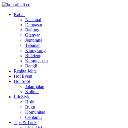
Kabar
Nasional
Denpasar
Badung
Gianyar
Jembrana
Tabanan
Klungkung
Buleleng
Karangasem
Bangli
Realita Jelita
Hot Event
Hot Spot
Jalan-jalan
Kuliner
LifeStyle
Hobi
Buku
Komunitas
Ceritamu
Tips & Trick
Life Trick