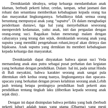
Demikianlah idealnya, setiap keluarga mendambakan anak
idaman, berbudi pekerti luhur, cerdas, tampan, sehat jasmani dan
rohani dan senantiasa memberikan kebahagiaan kepada orang tua
dan masyarakat lingkungannya. Sebaliknya tidak semua orang
beruntung mempunyai anak yang “
suputra
”. Di dalam menghadapi
penderitaan duniawi, tiga hal yang menyebabkan seseorang
memperoleh kedamaian, yaitu: anak, istri dan pergaulan dengan
orang-orang suci. Bagaikan bulan menerangi malam dengan
cahayanya yang terang dan sejuk, demikianlah seorang anak yang
suputra yang memiliki pengetahuan rohani,insyaf akan dirinya dan
bijaksana. Anak suputra yang demikian itu memberi kebahagiaan
kepada keluarga dan masyarakat.
Demikianlah dapat dinyatakan bahwa ajaran suci Veda
memandang anak atau putra sebagai pusat perhatian dan kegiatan
yang berkaitan dengan pendidikan. Dalam hal ini, pada umat Hindu
di Bali meyakini, bahwa karakter seorang anak sangat pula
ditentukan oleh kedua orang tuanya, lingkungannya dan upacara-
upacara yang berkaitan dengan proses kelahiran seorang anak.Lebih
jauh tentang betapa pentingnya pendidikan budi pekerti atau
pendidikan tentang tingkah laku (diberikan kepada seorang anak
sejak dini) .
Dengan ini dapat disimpulan bahwa perilaku yang baik (berbudi
pekerti luhur) adalah tugas yang utama (Dharma) yang mesti