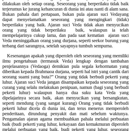
dilakukan oleh setiap orang. Seseorang yang berperilaku tidak baik
terjerumus ke jurang kehancuran di dunia ini atau nanti di alam sana.
Bukan pahala dari pertapaan, bukan pula ajaran suci Vedayang
dapat menyelamatkan seseorang yang mengingkari (tidak)
berperilaku yang baik. Ajaran suci Veda tidak akan menyucikan
orang yang tidak berperilaku baik, walaupun ia telah
mempelajarinya cukup lama, dan pada saat kematian ajaran suci
Veda meninggalkan orang yang durjana, seperti seekor burung yang
terbang dari sarangnya, setelah sayapnya tumbuh sempurna.
Kesenangan apakah yang diperoleh oleh seseorang yang memiliki
ilmu pengetahuan (termasuk Veda) lengkap dengan tambahan
penjelasannya (Vedaoga) demikian pula segala kehormatan yang
diberikan kepada Brahmaoa durjana, seperti hal istri yang cantik dari
seorang suami yang buta?” Orang yang tidak berbudi pekerti yang
luhur. Ajaran suci Veda jangan disampaikan kepada seseorang yang
curang yang selalu melakukan penipuan, namun (bagi yang berbudi
pekerti luhur) walaupun hanya dua suku kata Veda yang
dipelajarinya secara baik, akan menyucikan yang bersangkutan,
seperti mendung (yang sangat kurang) Orang yang tidak berbudi
pekerti luhur dicela di dunia ini, dan terus menerus memperoleh
penderitaan, dirundung penyakit dan mati sebelum waktunya.
Pengamalan ajaran agama membuahkan pahala melalui perbuatan
baik (budi pekerti yang luhur, kekayaan dan kemakmuran diperoleh
melalui perbuatan yang baik, budi pekerti yang luhur, seseorang