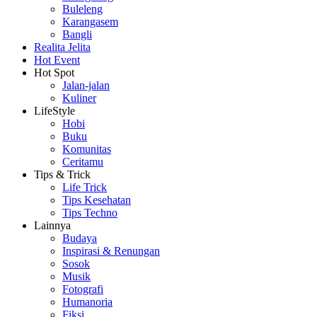
Buleleng
Karangasem
Bangli
Realita Jelita
Hot Event
Hot Spot
Jalan-jalan
Kuliner
LifeStyle
Hobi
Buku
Komunitas
Ceritamu
Tips & Trick
Life Trick
Tips Kesehatan
Tips Techno
Lainnya
Budaya
Inspirasi & Renungan
Sosok
Musik
Fotografi
Humanoria
Fiksi