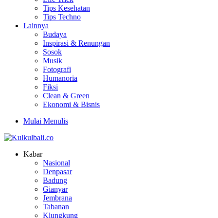
Tips Kesehatan
Tips Techno
Lainnya
Budaya
Inspirasi & Renungan
Sosok
Musik
Fotografi
Humanoria
Fiksi
Clean & Green
Ekonomi & Bisnis
Mulai Menulis
Kabar
Nasional
Denpasar
Badung
Gianyar
Jembrana
Tabanan
Klungkung