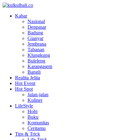
Kabar
Nasional
Denpasar
Badung
Gianyar
Jembrana
Tabanan
Klungkung
Buleleng
Karangasem
Bangli
Realita Jelita
Hot Event
Hot Spot
Jalan-jalan
Kuliner
LifeStyle
Hobi
Buku
Komunitas
Ceritamu
Tips & Trick
Life Trick