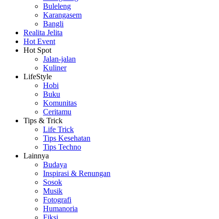
Buleleng
Karangasem
Bangli
Realita Jelita
Hot Event
Hot Spot
Jalan-jalan
Kuliner
LifeStyle
Hobi
Buku
Komunitas
Ceritamu
Tips & Trick
Life Trick
Tips Kesehatan
Tips Techno
Lainnya
Budaya
Inspirasi & Renungan
Sosok
Musik
Fotografi
Humanoria
Fiksi