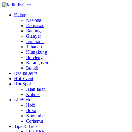
Kabar
Nasional
Denpasar
Badung
Gianyar
Jembrana
Tabanan
Klungkung
Buleleng
Karangasem
Bangli
Realita Jelita
Hot Event
Hot Spot
Jalan-jalan
Kuliner
LifeStyle
Hobi
Buku
Komunitas
Ceritamu
Tips & Trick
Life Trick