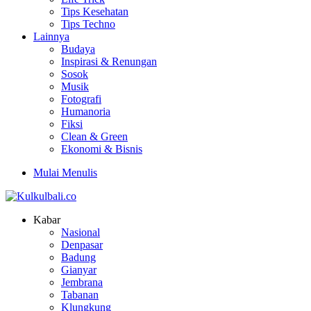
Tips Kesehatan
Tips Techno
Lainnya
Budaya
Inspirasi & Renungan
Sosok
Musik
Fotografi
Humanoria
Fiksi
Clean & Green
Ekonomi & Bisnis
Mulai Menulis
Kabar
Nasional
Denpasar
Badung
Gianyar
Jembrana
Tabanan
Klungkung