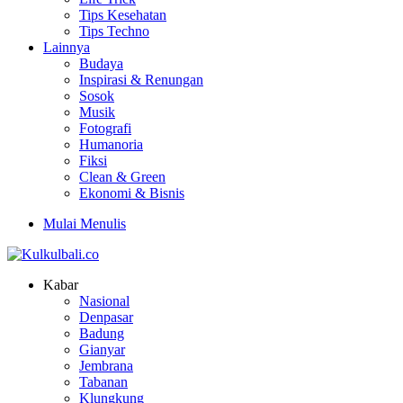
Tips Kesehatan
Tips Techno
Lainnya
Budaya
Inspirasi & Renungan
Sosok
Musik
Fotografi
Humanoria
Fiksi
Clean & Green
Ekonomi & Bisnis
Mulai Menulis
Kabar
Nasional
Denpasar
Badung
Gianyar
Jembrana
Tabanan
Klungkung