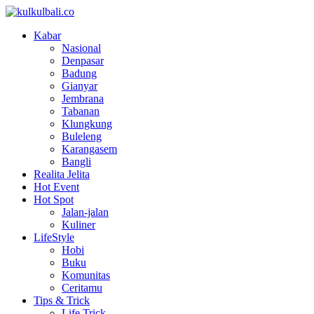
Kabar
Nasional
Denpasar
Badung
Gianyar
Jembrana
Tabanan
Klungkung
Buleleng
Karangasem
Bangli
Realita Jelita
Hot Event
Hot Spot
Jalan-jalan
Kuliner
LifeStyle
Hobi
Buku
Komunitas
Ceritamu
Tips & Trick
Life Trick