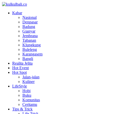
Kabar
Nasional
Denpasar
Badung
Gianyar
Jembrana
Tabanan
Klungkung
Buleleng
Karangasem
Bangli
Realita Jelita
Hot Event
Hot Spot
Jalan-jalan
Kuliner
LifeStyle
Hobi
Buku
Komunitas
Ceritamu
Tips & Trick
Life Trick