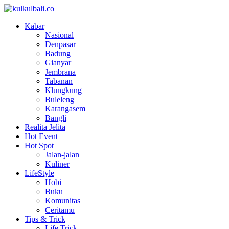
Kabar
Nasional
Denpasar
Badung
Gianyar
Jembrana
Tabanan
Klungkung
Buleleng
Karangasem
Bangli
Realita Jelita
Hot Event
Hot Spot
Jalan-jalan
Kuliner
LifeStyle
Hobi
Buku
Komunitas
Ceritamu
Tips & Trick
Life Trick