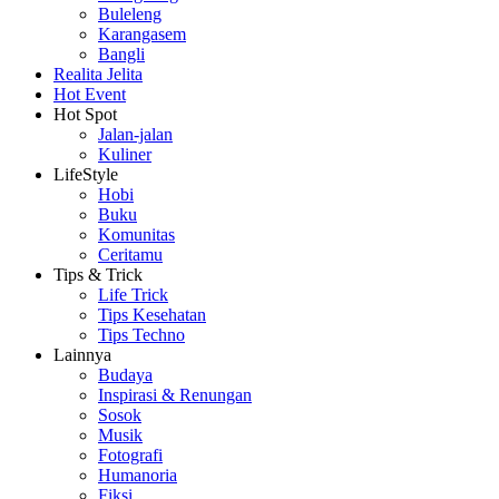
Buleleng
Karangasem
Bangli
Realita Jelita
Hot Event
Hot Spot
Jalan-jalan
Kuliner
LifeStyle
Hobi
Buku
Komunitas
Ceritamu
Tips & Trick
Life Trick
Tips Kesehatan
Tips Techno
Lainnya
Budaya
Inspirasi & Renungan
Sosok
Musik
Fotografi
Humanoria
Fiksi