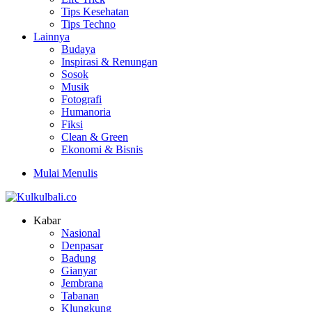
Tips Kesehatan
Tips Techno
Lainnya
Budaya
Inspirasi & Renungan
Sosok
Musik
Fotografi
Humanoria
Fiksi
Clean & Green
Ekonomi & Bisnis
Mulai Menulis
Kabar
Nasional
Denpasar
Badung
Gianyar
Jembrana
Tabanan
Klungkung