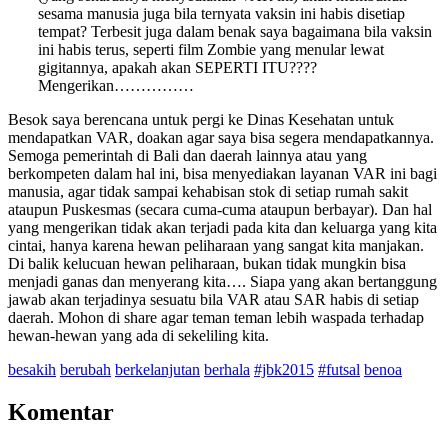
sesama manusia juga bila ternyata vaksin ini habis disetiap
tempat? Terbesit juga dalam benak saya bagaimana bila vaksin
ini habis terus, seperti film Zombie yang menular lewat
gigitannya, apakah akan SEPERTI ITU????
Mengerikan……………
Besok saya berencana untuk pergi ke Dinas Kesehatan untuk
mendapatkan VAR, doakan agar saya bisa segera mendapatkannya.
Semoga pemerintah di Bali dan daerah lainnya atau yang
berkompeten dalam hal ini, bisa menyediakan layanan VAR ini bagi
manusia, agar tidak sampai kehabisan stok di setiap rumah sakit
ataupun Puskesmas (secara cuma-cuma ataupun berbayar). Dan hal
yang mengerikan tidak akan terjadi pada kita dan keluarga yang kita
cintai, hanya karena hewan peliharaan yang sangat kita manjakan.
Di balik kelucuan hewan peliharaan, bukan tidak mungkin bisa
menjadi ganas dan menyerang kita…. Siapa yang akan bertanggung
jawab akan terjadinya sesuatu bila VAR atau SAR habis di setiap
daerah. Mohon di share agar teman teman lebih waspada terhadap
hewan-hewan yang ada di sekeliling kita.
besakih
berubah
berkelanjutan
berhala
#jbk2015
#futsal
benoa
Komentar