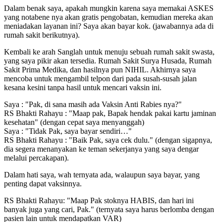
Dalam benak saya, apakah mungkin karena saya memakai ASKES
yang notabene nya akan gratis pengobatan, kemudian mereka akan
meniadakan layanan ini? Saya akan bayar kok. (jawabannya ada di
rumah sakit berikutnya).
Kembali ke arah Sanglah untuk menuju sebuah rumah sakit swasta,
yang saya pikir akan tersedia. Rumah Sakit Surya Husada, Rumah
Sakit Prima Medika, dan hasilnya pun NIHIL. Akhirnya saya
mencoba untuk mengambil telpon dari pada susah-susah jalan
kesana kesini tanpa hasil untuk mencari vaksin ini.
Saya : "Pak, di sana masih ada Vaksin Anti Rabies nya?"
RS Bhakti Rahayu : "Maap pak, Bapak hendak pakai kartu jaminan
kesehatan" (dengan cepat saya menyanggah)
Saya : "Tidak Pak, saya bayar sendiri…"
RS Bhakti Rahayu : "Baik Pak, saya cek dulu." (dengan sigapnya,
dia segera menanyakan ke teman sekerjanya yang saya dengar
melalui percakapan).
Dalam hati saya, wah ternyata ada, walaupun saya bayar, yang
penting dapat vaksinnya.
RS Bhakti Rahayu: "Maap Pak stoknya HABIS, dan hari ini
banyak juga yang cari, Pak." (ternyata saya harus berlomba dengan
pasien lain untuk mendapatkan VAR)