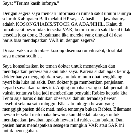
Saya: "Terima kasih infonya."
Dengan segera saya mencari informasi di rumah sakit umum lainnya
seluruh Kabupaten Bali melalui HP saya. Alhasil ….. jawabannya
adalah KOSONG/HABIS/STOCK GA ADA/NIHIL. Kalau di
rumah sakit besar tidak tersedia VAR, berarti rumah sakit kecil tidak
tersedia juga dong. Bagaimana jika mereka yang tinggal di desa
harus bisa mendapatkan VAR ini dengan segera?
Di saat vaksin anti rabies kosong disemua rumah sakit, di situlah
saya merasa sedih….
Saya konsultasikan ke teman dokter untuk menanyakan dan
mendapatkan perawatan akan luka saya. Karena sudah agak kering,
dokter hanya menganjurkan saya untuk minum obat penghilang
nyeri bila luka ini sakit. Dan dokter juga memberikan penjelasan
kepada saya akan rabies ini. Anjing rumahan yang sudah pernah di
vaksin tentunya bisa jadi memberikan penyakit Rabies kepada kita.
Tentu saja harus dilakukan observasi dahulu terhadap hewan
tersebut selama satu minggu. Bila satu minggu hewan yang
menggigit pasien tidak mati, maka tentunya bukan Rabies. Bilamana
hewan tersebut mati maka hewan akan dibedah otaknya untuk
mendapatkan jawaban apakah hewan ini rabies atau bukan. Dan
pasien harus mendapatkan sesegera mungkin VAR atau SAR ini
untuk pencegahan.