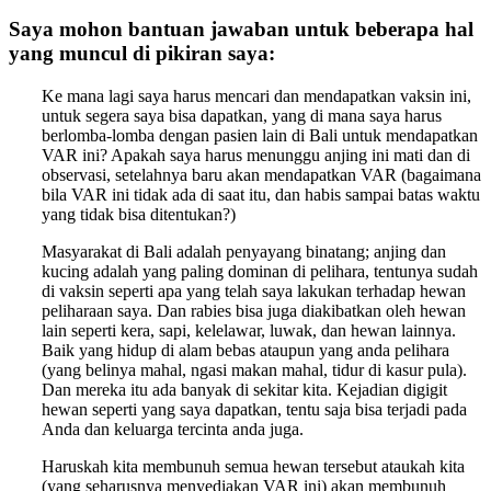
Saya mohon bantuan jawaban untuk beberapa hal
yang muncul di pikiran saya:
Ke mana lagi saya harus mencari dan mendapatkan vaksin ini,
untuk segera saya bisa dapatkan, yang di mana saya harus
berlomba-lomba dengan pasien lain di Bali untuk mendapatkan
VAR ini? Apakah saya harus menunggu anjing ini mati dan di
observasi, setelahnya baru akan mendapatkan VAR (bagaimana
bila VAR ini tidak ada di saat itu, dan habis sampai batas waktu
yang tidak bisa ditentukan?)
Masyarakat di Bali adalah penyayang binatang; anjing dan
kucing adalah yang paling dominan di pelihara, tentunya sudah
di vaksin seperti apa yang telah saya lakukan terhadap hewan
peliharaan saya. Dan rabies bisa juga diakibatkan oleh hewan
lain seperti kera, sapi, kelelawar, luwak, dan hewan lainnya.
Baik yang hidup di alam bebas ataupun yang anda pelihara
(yang belinya mahal, ngasi makan mahal, tidur di kasur pula).
Dan mereka itu ada banyak di sekitar kita. Kejadian digigit
hewan seperti yang saya dapatkan, tentu saja bisa terjadi pada
Anda dan keluarga tercinta anda juga.
Haruskah kita membunuh semua hewan tersebut ataukah kita
(yang seharusnya menyediakan VAR ini) akan membunuh