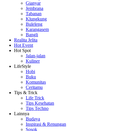
Gianyar
Jembrana
Tabanan
Klungkung
Buleleng
Karangasem
Bangli
Realita Jelita
Hot Event
Hot Spot
Jalan-jalan
Kuliner
LifeStyle
Hobi
Buku
Komunitas
Ceritamu
Tips & Trick
Life Trick
Tips Kesehatan
Tips Techno
Lainnya
Budaya
Inspirasi & Renungan
Sosok