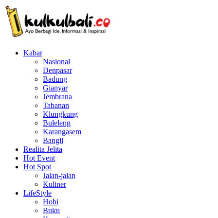
Kabar
Nasional
Denpasar
Badung
Gianyar
Jembrana
Tabanan
Klungkung
Buleleng
Karangasem
Bangli
Realita Jelita
Hot Event
Hot Spot
Jalan-jalan
Kuliner
LifeStyle
Hobi
Buku