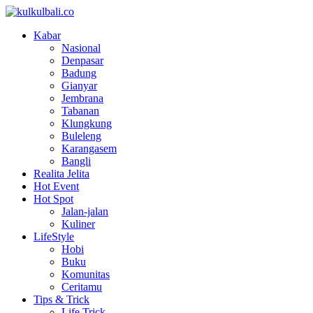
Kabar
Nasional
Denpasar
Badung
Gianyar
Jembrana
Tabanan
Klungkung
Buleleng
Karangasem
Bangli
Realita Jelita
Hot Event
Hot Spot
Jalan-jalan
Kuliner
LifeStyle
Hobi
Buku
Komunitas
Ceritamu
Tips & Trick
Life Trick