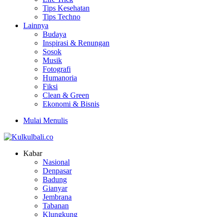
Tips Kesehatan
Tips Techno
Lainnya
Budaya
Inspirasi & Renungan
Sosok
Musik
Fotografi
Humanoria
Fiksi
Clean & Green
Ekonomi & Bisnis
Mulai Menulis
Kabar
Nasional
Denpasar
Badung
Gianyar
Jembrana
Tabanan
Klungkung