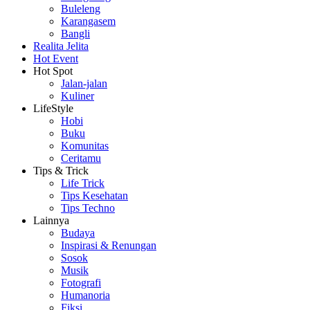
Buleleng
Karangasem
Bangli
Realita Jelita
Hot Event
Hot Spot
Jalan-jalan
Kuliner
LifeStyle
Hobi
Buku
Komunitas
Ceritamu
Tips & Trick
Life Trick
Tips Kesehatan
Tips Techno
Lainnya
Budaya
Inspirasi & Renungan
Sosok
Musik
Fotografi
Humanoria
Fiksi