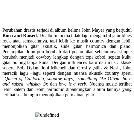
Perubahan drastis terjadi di album kelima John Mayer yang berjudul
Born and Raised
. Di album ini dia tidak lagi mengambil jalur blues
rock atau semacamnya, tapi lebih ke musik country dengan lebih
menonjolkan gitar akustik, slide gitar, harmonica dan piano.
Penampilan John pun berubah dari penampilan sebelumnya simple
berubah menjadi cowboy lengkap dengan topi koboi, sepatu kulit,
gitar bolong tanpa kuda. Dengan influences baru dari music klasik
seperti Bob Dylan, Joni Mitchell dan Crosby ,stills & Nash, John
meracik lagu –lagu seperti dengan nuansa akustik country sperti
Queen of California, shadow days, something like Olivia, born
and raised, whiskey 3x
dan
love is a verb
. Nuansa music terlihat
lebih kalem dan lebih harmonic dibandingkan album lainnya yang
terlihat selalu ingin menonjolkan permainan gitar.