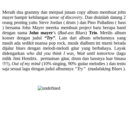
Meraih dua grammy dan menjual jutaan copy album membuat john
mayer hampir kehilangan
sense of discovery
. Dan disinilah datang 2
orang penting yaitu Steve Jordan ( drum ) dan Pino Palladino ( bass
) bersama John Mayer mereka membuat project baru berupa band
dengan nama
John mayer
’s (
Bad-ass Blues
)
Trio
. Merilis album
konser dengan judul
“Try”
. Lain dari album sebelumnya yang
masih ada sedikit nuansa pop rock, musik dialbum ini murni berada
dijalur blues dengan melodi-melodi gitar yang berbahaya. Layak
didengarkan
who did you think I was, Wait until tomorrow
(lagu
milik Jimi Hendrix. permainan gitar, drum dan bassnya luar binasa
!!!!),
Out of my mind
(10% singing, 90% guitar melodies ) dan tentu
saja sesuai lagu dengan judul albumnya
“Try”
(madafaking Blues ).