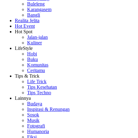
Buleleng
Karangasem
Bangli
Realita Jelita
Hot Event
Hot Spot
Jalan-jalan
Kuliner
LifeStyle
Hobi
Buku
Komunitas
Ceritamu
Tips & Trick
Life Trick
Tips Kesehatan
Tips Techno
Lainnya
Budaya
Inspirasi & Renungan
Sosok
Musik
Fotografi
Humanoria
Fiksi