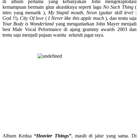
di album pertama yang kebanyakan John mengeksploitasi
kemampuan bermain gitar akustiknya seperti lagu
No Such Thing
(
intro yang menarik ),
My Stupid mouth
,
Neon
(
guitar skill level
:
God !!),
City Of love
(
I Never like this apple much
), dan tentu saja
Your Body is Wonderland
yang mengantarkan John Mayer menjadi
best Male Vocal Peformance di ajang grammy awards 2003 dan
tentu saja menjadi pujaan wanita seluruh jagat raya.
Album Kedua
“Heavier Things”
, masih di jalur yang sama. Di