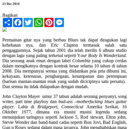
23 Dec 2014
Bagikan
Share
Facebook
Twitter
WhatsApp
Pinterest
Messenger
Permainan gitar nya yang berbau Blues tak dapat diragukan lagi
kehebatan nya, dan Eric Clapton termasuk salah satu
pengaggumnya. Sejak tahun 2001 dia telah merilis 6 album studio
dengan lagu yang paling terkenal seperti Y
our Body Is Wonderland
.
Dia seorang anak emas dengan label
Columbia
yang cukup cerdas
dalam mengikatnya dengan kontrak besar selama 10 tahun di tahun
2008. Dia mempunyai semua yang diidamkan pria pria dibumi ini,
kekayaan, ketenaran, penghargaan, ketampanan dan perempuan
(barisan mantan-mantan enak yang sudah dicicipinya satu persatu).
Dan semua itu tidak didapatkan dengan mudah.
John Clayton Mayer umur 37 tahun adalah seorang penyanyi, song
writer, part time playboy dan
bad-ass –motherfucking blues guitar
player
. Lahir di
Bridgeport, Connecticut
Amerika Serikat, 16
Oktober 1977, dimana era musisi musisi legenda sedang
menunjukan taringnya seperti Jackson 5, Rod stewart, Elton john,
Stevie Wonder dan band-band cadas seperti Bon Jovi, Bad English,
Gun n Roses sedang dalam masa jayanya. John menghabiskan masa