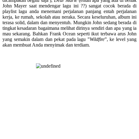
dicampakan begitu saja ),
Dear Marie
(entah apa yang ada di benak
John Mayer saat mendengar lagu ini ??) sangat cocok berada di
playlist lagu anda menemani perjalanan panjang entah perjalanan
kerja, ke rumah, sekolah atau neraka. Secara keseluruhan, album ini
terasa solid, dalam dan menyentuh. Mungkin John sedang berada di
tingkat kesadaran bagaimana melihat dirinya sendiri dan apa yang ia
mau sekarang. Bahkan Frank Ocean seperti ikut terbawa arus John
yang semakin dalam dan pekat pada lagu ”
Wildfire
”, ke level yang
akan membuat Anda menyimak dan terdiam.