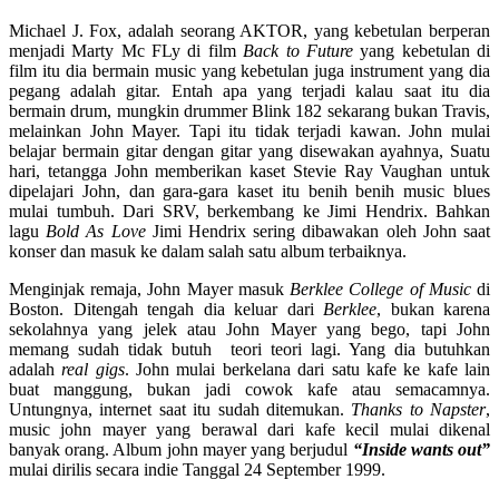
Michael J. Fox, adalah seorang AKTOR, yang kebetulan berperan
menjadi Marty Mc FLy di film
Back to Future
yang kebetulan di
film itu dia bermain music yang kebetulan juga instrument yang dia
pegang adalah gitar. Entah apa yang terjadi kalau saat itu dia
bermain drum, mungkin drummer Blink 182 sekarang bukan Travis,
melainkan John Mayer. Tapi itu tidak terjadi kawan. John mulai
belajar bermain gitar dengan gitar yang disewakan ayahnya, Suatu
hari, tetangga John memberikan kaset Stevie Ray Vaughan untuk
dipelajari John, dan gara-gara kaset itu benih benih music blues
mulai tumbuh. Dari SRV, berkembang ke Jimi Hendrix. Bahkan
lagu
Bold As Love
Jimi Hendrix sering dibawakan oleh John saat
konser dan masuk ke dalam salah satu album terbaiknya.
Menginjak remaja, John Mayer masuk
Berklee College of Music
di
Boston. Ditengah tengah dia keluar dari
Berklee
, bukan karena
sekolahnya yang jelek atau John Mayer yang bego, tapi John
memang sudah tidak butuh teori teori lagi. Yang dia butuhkan
adalah
real gigs
. John mulai berkelana dari satu kafe ke kafe lain
buat manggung, bukan jadi cowok kafe atau semacamnya.
Untungnya, internet saat itu sudah ditemukan.
Thanks to Napster
,
music john mayer yang berawal dari kafe kecil mulai dikenal
banyak orang. Album john mayer yang berjudul
“Inside wants out”
mulai dirilis secara indie Tanggal 24 September 1999.