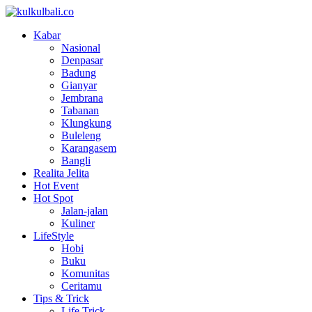
Kabar
Nasional
Denpasar
Badung
Gianyar
Jembrana
Tabanan
Klungkung
Buleleng
Karangasem
Bangli
Realita Jelita
Hot Event
Hot Spot
Jalan-jalan
Kuliner
LifeStyle
Hobi
Buku
Komunitas
Ceritamu
Tips & Trick
Life Trick