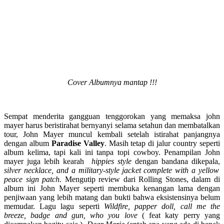
Cover Albumnya mantap !!!
Sempat menderita gangguan tenggorokan yang memaksa john
mayer harus beristirahat bernyanyi selama setahun dan membatalkan
tour, John Mayer muncul kembali setelah istirahat panjangnya
dengan album
Paradise Valley
. Masih tetap di jalur country seperti
album kelima, tapi kali ini tanpa topi cowboy. Penampilan John
mayer juga lebih kearah
hippies style
dengan bandana dikepala,
silver necklace, and a military-style jacket complete with a yellow
peace sign patch
. Mengutip review dari Rolling Stones, dalam di
album ini John Mayer seperti membuka kenangan lama dengan
penjiwaan yang lebih matang dan bukti bahwa eksistensinya belum
memudar. Lagu lagu seperti
Wildfire, papper doll, call me the
breeze, badge and gun, who you love
( feat katy perry yang