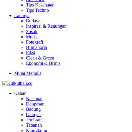
Tips Kesehatan
Tips Techno
Lainnya
Budaya
Inspirasi & Renungan
Sosok
Musik
Fotografi
Humanoria
Fiksi
Clean & Green
Ekonomi & Bisnis
Mulai Menulis
Kabar
Nasional
Denpasar
Badung
Gianyar
Jembrana
Tabanan
Klungkung