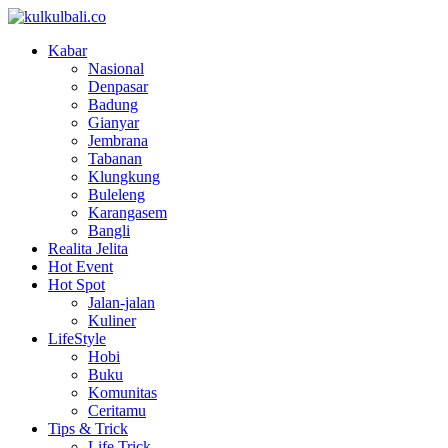
Kabar
Nasional
Denpasar
Badung
Gianyar
Jembrana
Tabanan
Klungkung
Buleleng
Karangasem
Bangli
Realita Jelita
Hot Event
Hot Spot
Jalan-jalan
Kuliner
LifeStyle
Hobi
Buku
Komunitas
Ceritamu
Tips & Trick
Life Trick