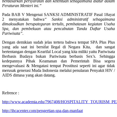
berdasarkan persyaratan dan ketentuan
s
ebagaimana diatur dalam
Peraturan Menteri ini
.”
Pada BAB V Mengenai SANKSI ADMINISTRATIF Pasal 18ayat
2 menyatakan bahwa
“
Sanksi administratif sebagaimana
dimaksud
kan
berupa
teguran tertulis
,
pembatasan kegiatan Usaha
Spa
, dan
pembekuan atau pencabutan Tanda Daftar Usaha
Pariwisata
”.
Dengan demikian sudah jelas tertera bahwa tempat SPA Plus Plus
yang ada saat ini bersifat Ilegal di Negara Kita, dan sangat
bertentangan dengan Kearifal Local yang kita miliki yaitu Pariwisata
Berbasis Budaya bukan Pariwisata berbasis Sex’s. Sehingga
kedepannya Pihak Keamanan dan Pemerintah Bisa segera
mengevaluasi & Mengatasi tempat Prostitusi seperti ini agar tidak
merusak generasi Muda Indonesia melalui penularan Penyakit HIV /
AIDS dimasa yang akan datang.
Refrence :
http://www.academia.edu/7967408/HOSPITALITY_TOU
http://ihcacenter.com/pengertian-spa-dan-manfaat