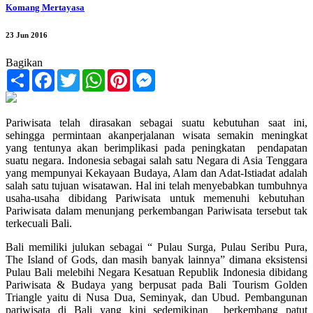
Komang Mertayasa
23 Jun 2016
Bagikan
Share
Facebook
Twitter
WhatsApp
Pinterest
Messenger
Pariwisata telah dirasakan sebagai suatu kebutuhan saat ini,
sehingga permintaan akanperjalanan wisata semakin meningkat
yang tentunya akan berimplikasi pada peningkatan pendapatan
suatu negara. Indonesia sebagai salah satu Negara di Asia Tenggara
yang mempunyai Kekayaan Budaya, Alam dan Adat-Istiadat adalah
salah satu tujuan wisatawan. Hal ini telah menyebabkan tumbuhnya
usaha-usaha dibidang Pariwisata untuk memenuhi kebutuhan
Pariwisata dalam menunjang perkembangan Pariwisata tersebut tak
terkecuali Bali.
Bali memiliki julukan sebagai “ Pulau Surga, Pulau Seribu Pura,
The Island of Gods, dan masih banyak lainnya” dimana eksistensi
Pulau Bali melebihi Negara Kesatuan Republik Indonesia dibidang
Pariwisata & Budaya yang berpusat pada Bali Tourism Golden
Triangle yaitu di Nusa Dua, Seminyak, dan Ubud. Pembangunan
pariwisata di Bali yang kini sedemikinan berkembang patut