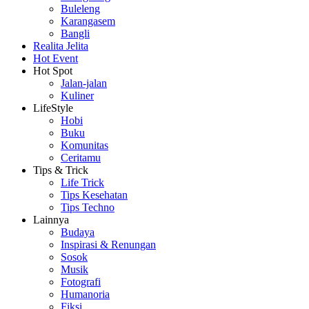
Buleleng
Karangasem
Bangli
Realita Jelita
Hot Event
Hot Spot
Jalan-jalan
Kuliner
LifeStyle
Hobi
Buku
Komunitas
Ceritamu
Tips & Trick
Life Trick
Tips Kesehatan
Tips Techno
Lainnya
Budaya
Inspirasi & Renungan
Sosok
Musik
Fotografi
Humanoria
Fiksi