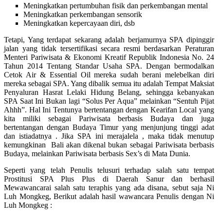
Meningkatkan pertumbuhan fisik dan perkembangan mental
Meningkatkan perkembangan sensorik
Meningkatkan kepercayaan diri, dsb
Tetapi, Yang terdapat sekarang adalah berjamurnya SPA dipinggir
jalan yang tidak tersertifikasi secara resmi berdasarkan Peraturan
Menteri Pariwisata & Ekonomi Kreatif Republik Indonesia No. 24
Tahun 2014 Tentang Standar Usaha SPA. Dengan bermodalkan
Cetok Air & Essential Oil mereka sudah berani melebelkan diri
mereka sebagai SPA. Yang dibalik semua itu adalah Tempat Maksiat
Penyaluran Hasrat Lelaki Hidung Belang, sehingga kebanyakan
SPA Saat Ini Bukan lagi “Solus Per Aqua” melainkan “Sentuh Pijat
Ahhh”. Hal Ini Tentunya bertentangan dengan Kearifan Local yang
kita miliki sebagai Pariwisata berbasis Budaya dan juga
bertentangan dengan Budaya Timur yang menjunjung tinggi adat
dan istiadatnya . Jika SPA ini merajalela , maka tidak menutup
kemungkinan Bali akan dikenal bukan sebagai Pariwisata berbasis
Budaya, melainkan Pariwisata berbasis Sex’s di Mata Dunia.
Seperti yang telah Penulis telusuri terhadap salah satu tempat
Prostitusi SPA Plus Plus di Daerah Sanur dan berhasil
Mewawancarai salah satu teraphis yang ada disana, sebut saja Ni
Luh Mongkeg, Berikut adalah hasil wawancara Penulis dengan Ni
Luh Mongkeg :