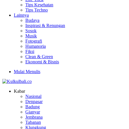
Tips Kesehatan
Tips Techno
Lainnya
Budaya
Inspirasi & Renungan
Sosok
Musik
Fotografi
Humanoria
Fiksi
Clean & Green
Ekonomi & Bisnis
Mulai Menulis
Kabar
Nasional
Denpasar
Badung
Gianyar
Jembrana
Tabanan
Klungkung