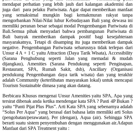
mendapat perhatian yang lebih jauh dari kalangan akademisi dan
juga dari para pelaku Pariwisata. Agar dapat memberikan manfaat
yang semaksimal mungkin bagi kemakmuran rakyat tanpa
mengorbankan Nilai-Nilai luhur Kebudayaan Bali yang dewasa ini
memiliki peranan besar sebagai modal Pengembangan Pariwisata di
Bali.Semua pihak menyadari bahwa pembangunan Pariwisata di
Bali banyak memberikan dampak positif bagi kesejahteraan
masyarakatnya, Tetapi di disamping itu juga memberikan dampak
negative. Pengembangan Pariwisata seharusnya tidak terlepas dari
Unsur 4 A + 1 C yaitu Attraction (Daya Tarik Wisata), Accessibility
(Sarana Penghubung seperti Jalan yang memadai & mudah
dijangkau), Amenities (Sarana Pendukung seperti Penginapan,
Restaurant, SPA, Rumah Sakit, dsb), Ancillary (Organisasi
pendukung Pengembangan daya tarik wisata) dan yang terakhir
adalah Community (keterlibatan masyarakan lokal) untuk mencapai
Tourism Sustainable dimasa yang akan datang.
Berbicara Khusus mengenai Unsur Amenities yaitu SPA, Apa yang
tersirat dibenak anda ketika mendengar kata SPA ? Pasti 4P Bukan ?
yaitu “Panti Pijat Plus Plus”. Arti Kata SPA yang sebenarnya adalah
“Solus Per Aqua” yang berasal dari bahasa latin memiliki arti Solus
(pengobatan/perawatan), Per (dengan), Aqua (air). Sehingga SPA
berarti suatu sistem penyembuhan dengan menggunakan air.Adapun
Manfaat dari SPA Treatment yaitu :