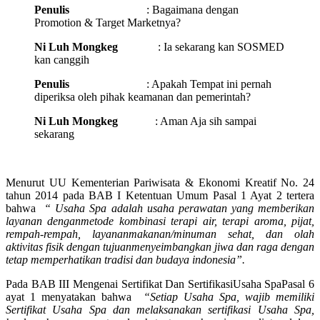
Penulis
: Bagaimana dengan
Promotion & Target Marketnya?
Ni Luh Mongkeg
: Ia sekarang kan SOSMED
kan canggih
Penulis
: Apakah Tempat ini pernah
diperiksa oleh pihak keamanan dan pemerintah?
Ni Luh Mongkeg
: Aman Aja sih sampai
sekarang
Menurut UU Kementerian Pariwisata & Ekonomi Kreatif No. 24
tahun 2014 pada BAB I Ketentuan Umum Pasal 1 Ayat 2 tertera
bahwa
“
Usaha Spa adalah usaha perawatan yang memberikan
layanan dengan
metode kombinasi terapi air, terapi aroma, pijat,
rempah-rempah, layanan
makanan
/
minuman sehat, dan olah
aktivitas fisik dengan tujuan
menyeimbangkan jiwa dan raga dengan
tetap memperhatikan tradisi dan
budaya indonesia”.
Pada BAB III Mengenai Sertifikat Dan SertifikasiUsaha SpaPasal 6
ayat 1 menyatakan bahwa
“
Setiap Usaha Spa, wajib memiliki
Sertifikat Usaha Spa dan melaksanakan sertifikasi Usaha Spa,