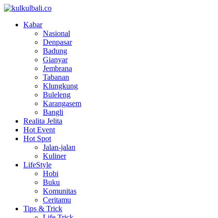
Kabar
Nasional
Denpasar
Badung
Gianyar
Jembrana
Tabanan
Klungkung
Buleleng
Karangasem
Bangli
Realita Jelita
Hot Event
Hot Spot
Jalan-jalan
Kuliner
LifeStyle
Hobi
Buku
Komunitas
Ceritamu
Tips & Trick
Life Trick