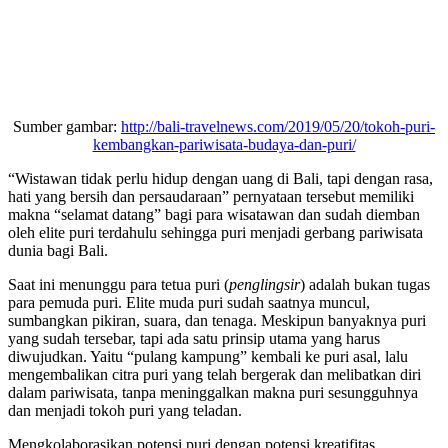
Sumber gambar:
http://bali-travelnews.com/2019/05/20/tokoh-puri-
kembangkan-pariwisata-budaya-dan-puri/
“Wistawan tidak perlu hidup dengan uang di Bali, tapi dengan rasa,
hati yang bersih dan persaudaraan” pernyataan tersebut memiliki
makna “selamat datang” bagi para wisatawan dan sudah diemban
oleh elite puri terdahulu sehingga puri menjadi gerbang pariwisata
dunia bagi Bali.
Saat ini menunggu para tetua puri (
penglingsir
) adalah bukan tugas
para pemuda puri. Elite muda puri sudah saatnya muncul,
sumbangkan pikiran, suara, dan tenaga. Meskipun banyaknya puri
yang sudah tersebar, tapi ada satu prinsip utama yang harus
diwujudkan. Yaitu “pulang kampung” kembali ke puri asal, lalu
mengembalikan citra puri yang telah bergerak dan melibatkan diri
dalam pariwisata, tanpa meninggalkan makna puri sesungguhnya
dan menjadi tokoh puri yang teladan.
Mengkolaborasikan potensi puri dengan potensi kreatifitas