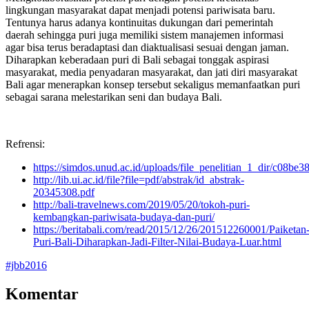
lingkungan masyarakat dapat menjadi potensi pariwisata baru.
Tentunya harus adanya kontinuitas dukungan dari pemerintah
daerah sehingga puri juga memiliki sistem manajemen informasi
agar bisa terus beradaptasi dan diaktualisasi sesuai dengan jaman.
Diharapkan keberadaan puri di Bali sebagai tonggak aspirasi
masyarakat, media penyadaran masyarakat, dan jati diri masyarakat
Bali agar menerapkan konsep tersebut sekaligus memanfaatkan puri
sebagai sarana melestarikan seni dan budaya Bali.
Refrensi:
https://simdos.unud.ac.id/uploads/file_penelitian_1_dir/c08b
http://lib.ui.ac.id/file?file=pdf/abstrak/id_abstrak-
20345308.pdf
http://bali-travelnews.com/2019/05/20/tokoh-puri-
kembangkan-pariwisata-budaya-dan-puri/
https://beritabali.com/read/2015/12/26/201512260001/Paiketan
Puri-Bali-Diharapkan-Jadi-Filter-Nilai-Budaya-Luar.html
#jbb2016
Komentar