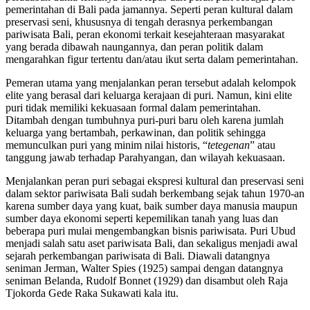
pemerintahan di Bali pada jamannya. Seperti peran kultural dalam
preservasi seni, khususnya di tengah derasnya perkembangan
pariwisata Bali, peran ekonomi terkait kesejahteraan masyarakat
yang berada dibawah naungannya, dan peran politik dalam
mengarahkan figur tertentu dan/atau ikut serta dalam pemerintahan.
Pemeran utama yang menjalankan peran tersebut adalah kelompok
elite yang berasal dari keluarga kerajaan di puri. Namun, kini elite
puri tidak memiliki kekuasaan formal dalam pemerintahan.
Ditambah dengan tumbuhnya puri-puri baru oleh karena jumlah
keluarga yang bertambah, perkawinan, dan politik sehingga
memunculkan puri yang minim nilai historis, “
tetegenan
” atau
tanggung jawab terhadap Parahyangan, dan wilayah kekuasaan.
Menjalankan peran puri sebagai ekspresi kultural dan preservasi seni
dalam sektor pariwisata Bali sudah berkembang sejak tahun 1970-an
karena sumber daya yang kuat, baik sumber daya manusia maupun
sumber daya ekonomi seperti kepemilikan tanah yang luas dan
beberapa puri mulai mengembangkan bisnis pariwisata. Puri Ubud
menjadi salah satu aset pariwisata Bali, dan sekaligus menjadi awal
sejarah perkembangan pariwisata di Bali. Diawali datangnya
seniman Jerman, Walter Spies (1925) sampai dengan datangnya
seniman Belanda, Rudolf Bonnet (1929) dan disambut oleh Raja
Tjokorda Gede Raka Sukawati kala itu.