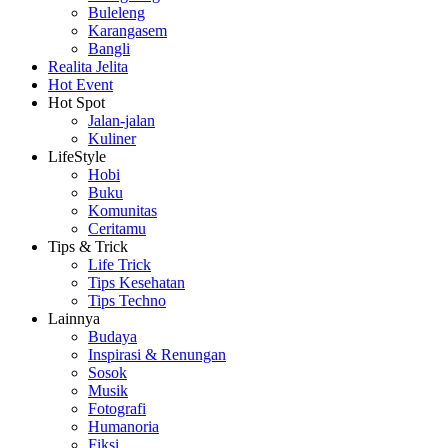
Buleleng
Karangasem
Bangli
Realita Jelita
Hot Event
Hot Spot
Jalan-jalan
Kuliner
LifeStyle
Hobi
Buku
Komunitas
Ceritamu
Tips & Trick
Life Trick
Tips Kesehatan
Tips Techno
Lainnya
Budaya
Inspirasi & Renungan
Sosok
Musik
Fotografi
Humanoria
Fiksi