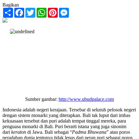
Bagikan
Share
Facebook
Twitter
WhatsApp
Pinterest
Messenger
Sumber gambar:
http://www.ubudpalace.com
Indonesia adalah negeri kerajaan. Tersebar di seluruh pelosok negeri
dengan sistem monarki yang diterapkan. Bali tak luput dari imbas
kekuasaan tersebut dan puri adalah tempat tinggal mereka, para
penguasa monarki di Bali. Puri berarti istana yang juga sinonim
dari
keraton
di Jawa. Bali sebagai “
Padma Bhuwana
” atau poros
peradaban dunia tentunya tidak lepas dari peran puri sebagai poros