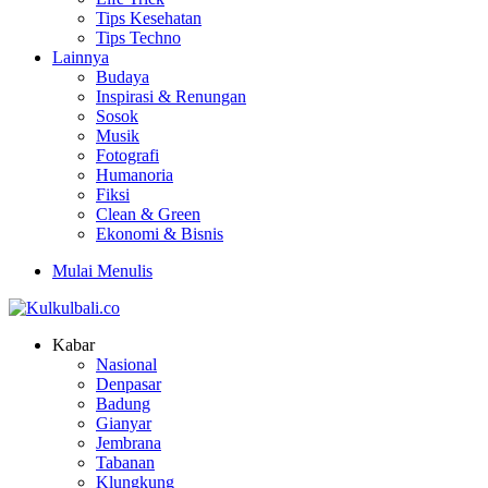
Tips Kesehatan
Tips Techno
Lainnya
Budaya
Inspirasi & Renungan
Sosok
Musik
Fotografi
Humanoria
Fiksi
Clean & Green
Ekonomi & Bisnis
Mulai Menulis
Kabar
Nasional
Denpasar
Badung
Gianyar
Jembrana
Tabanan
Klungkung