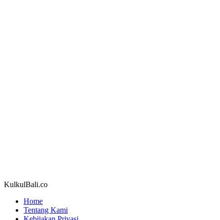
KulkulBali.co
Home
Tentang Kami
Kebijakan Privasi