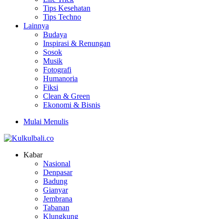
Tips Kesehatan
Tips Techno
Lainnya
Budaya
Inspirasi & Renungan
Sosok
Musik
Fotografi
Humanoria
Fiksi
Clean & Green
Ekonomi & Bisnis
Mulai Menulis
Kabar
Nasional
Denpasar
Badung
Gianyar
Jembrana
Tabanan
Klungkung