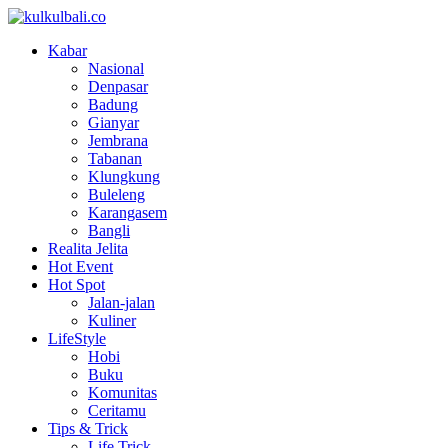
Kabar
Nasional
Denpasar
Badung
Gianyar
Jembrana
Tabanan
Klungkung
Buleleng
Karangasem
Bangli
Realita Jelita
Hot Event
Hot Spot
Jalan-jalan
Kuliner
LifeStyle
Hobi
Buku
Komunitas
Ceritamu
Tips & Trick
Life Trick