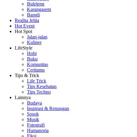
Buleleng
Karangasem
Bangli
Realita Jelita
Hot Event
Hot Spot
Jalan-jalan
Kuliner
LifeStyle
Hobi
Buku
Komunitas
Ceritamu
Tips & Trick
Life Trick
Tips Kesehatan
Tips Techno
Lainnya
Budaya
Inspirasi & Renungan
Sosok
Musik
Fotografi
Humanoria
Fiksi