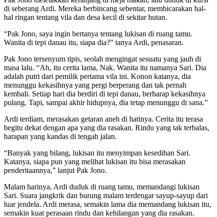
di seberang Ardi. Mereka berbincang sebentar, membicarakan hal-
hal ringan tentang vila dan desa kecil di sekitar hutan.
“Pak Jono, saya ingin bertanya tentang lukisan di ruang tamu.
Wanita di tepi danau itu, siapa dia?” tanya Ardi, penasaran.
Pak Jono tersenyum tipis, seolah mengingat sesuatu yang jauh di
masa lalu. “Ah, itu cerita lama, Nak. Wanita itu namanya Sari. Dia
adalah putri dari pemilik pertama vila ini. Konon katanya, dia
menunggu kekasihnya yang pergi berperang dan tak pernah
kembali. Setiap hari dia berdiri di tepi danau, berharap kekasihnya
pulang. Tapi, sampai akhir hidupnya, dia tetap menunggu di sana.”
Ardi terdiam, merasakan getaran aneh di hatinya. Cerita itu terasa
begitu dekat dengan apa yang dia rasakan. Rindu yang tak terbalas,
harapan yang kandas di tengah jalan.
“Banyak yang bilang, lukisan itu menyimpan kesedihan Sari.
Katanya, siapa pun yang melihat lukisan itu bisa merasakan
penderitaannya,” lanjut Pak Jono.
Malam harinya, Ardi duduk di ruang tamu, memandangi lukisan
Sari. Suara jangkrik dan burung malam terdengar sayup-sayup dari
luar jendela. Ardi merasa, semakin lama dia memandang lukisan itu,
semakin kuat perasaan rindu dan kehilangan yang dia rasakan.