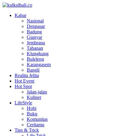
Kabar
Nasional
Denpasar
Badung
Gianyar
Jembrana
Tabanan
Klungkung
Buleleng
Karangasem
Bangli
Realita Jelita
Hot Event
Hot Spot
Jalan-jalan
Kuliner
LifeStyle
Hobi
Buku
Komunitas
Ceritamu
Tips & Trick
Life Trick