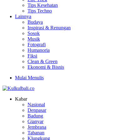
Tips Kesehatan
Tips Techno
Lainnya
Budaya
Inspirasi & Renungan
Sosok
Musik
Fotografi
Humanoria
Fiksi
Clean & Green
Ekonomi & Bisnis
Mulai Menulis
Kabar
Nasional
Denpasar
Badung
Gianyar
Jembrana
Tabanan
Klungkung