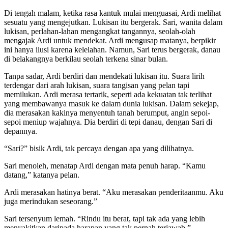
Di tengah malam, ketika rasa kantuk mulai menguasai, Ardi melihat
sesuatu yang mengejutkan. Lukisan itu bergerak. Sari, wanita dalam
lukisan, perlahan-lahan mengangkat tangannya, seolah-olah
mengajak Ardi untuk mendekat. Ardi mengusap matanya, berpikir
ini hanya ilusi karena kelelahan. Namun, Sari terus bergerak, danau
di belakangnya berkilau seolah terkena sinar bulan.
Tanpa sadar, Ardi berdiri dan mendekati lukisan itu. Suara lirih
terdengar dari arah lukisan, suara tangisan yang pelan tapi
memilukan. Ardi merasa tertarik, seperti ada kekuatan tak terlihat
yang membawanya masuk ke dalam dunia lukisan. Dalam sekejap,
dia merasakan kakinya menyentuh tanah berumput, angin sepoi-
sepoi meniup wajahnya. Dia berdiri di tepi danau, dengan Sari di
depannya.
“Sari?” bisik Ardi, tak percaya dengan apa yang dilihatnya.
Sari menoleh, menatap Ardi dengan mata penuh harap. “Kamu
datang,” katanya pelan.
Ardi merasakan hatinya berat. “Aku merasakan penderitaanmu. Aku
juga merindukan seseorang.”
Sari tersenyum lemah. “Rindu itu berat, tapi tak ada yang lebih
menyakitkan daripada harapan yang tak pernah terjawab.”