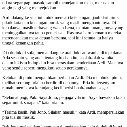
udara segar pagi masuk, sambil memejamkan mata, merasakan
angin pagi yang menyejukkan.
Ardi datang ke vila ini untuk mencari ketenangan, jauh dari hiruk-
pikuk kota dan kenangan buruk yang masih menghantuinya. Di
kepalanya, masih terbayang wajah Lena, mantan tunangannya yang
meninggalkannya tanpa penjelasan. Rasanya baru kemarin mereka
merencanakan masa depan bersama, tapi kini semua itu hanya
tinggal kenangan pahit.
Dia duduk di sofa, memandang ke arah lukisan wanita di tepi danau.
Ada sesuatu yang aneh tentang lukisan itu, seolah-olah wanita
dalam lukisan hidup dan bisa merasakan penderitaan Ardi. Matanya
yang sendu seperti mengikuti setiap gerakannya.
Ketukan di pintu mengalihkan perhatian Ardi. Dia membuka pintu,
melihat seorang pria tua berdiri di depannya. Pria itu tersenyum
ramah, membawa keranjang kecil berisi buah-buahan segar.
“Selamat pagi, Pak. Saya Jono, penjaga vila ini. Saya bawakan buah
segar untuk sarapan,” kata pria itu.
“Terima kasih, Pak Jono. Silakan masuk,” kata Ardi, mempersilakan
pria tua itu masuk.
Pak Jono meletakkan keranjang di meja makan, lalu duduk di kursi