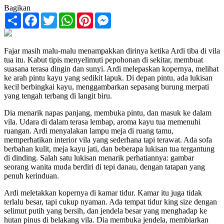
Bagikan
Share
Facebook
Twitter
WhatsApp
Pinterest
Messenger
Fajar masih malu-malu menampakkan dirinya ketika Ardi tiba di vila
tua itu. Kabut tipis menyelimuti pepohonan di sekitar, membuat
suasana terasa dingin dan sunyi. Ardi melepaskan kopernya, melihat
ke arah pintu kayu yang sedikit lapuk. Di depan pintu, ada lukisan
kecil berbingkai kayu, menggambarkan sepasang burung merpati
yang tengah terbang di langit biru.
Dia menarik napas panjang, membuka pintu, dan masuk ke dalam
vila. Udara di dalam terasa lembap, aroma kayu tua memenuhi
ruangan. Ardi menyalakan lampu meja di ruang tamu,
memperhatikan interior vila yang sederhana tapi terawat. Ada sofa
berbahan kulit, meja kayu jati, dan beberapa lukisan tua tergantung
di dinding. Salah satu lukisan menarik perhatiannya: gambar
seorang wanita muda berdiri di tepi danau, dengan tatapan yang
penuh kerinduan.
Ardi meletakkan kopernya di kamar tidur. Kamar itu juga tidak
terlalu besar, tapi cukup nyaman. Ada tempat tidur king size dengan
selimut putih yang bersih, dan jendela besar yang menghadap ke
hutan pinus di belakang vila. Dia membuka jendela, membiarkan