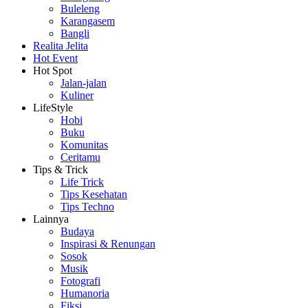
Buleleng
Karangasem
Bangli
Realita Jelita
Hot Event
Hot Spot
Jalan-jalan
Kuliner
LifeStyle
Hobi
Buku
Komunitas
Ceritamu
Tips & Trick
Life Trick
Tips Kesehatan
Tips Techno
Lainnya
Budaya
Inspirasi & Renungan
Sosok
Musik
Fotografi
Humanoria
Fiksi