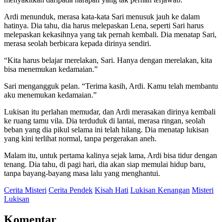
Ardi menunduk, merasa kata-kata Sari menusuk jauh ke dalam
hatinya. Dia tahu, dia harus melepaskan Lena, seperti Sari harus
melepaskan kekasihnya yang tak pernah kembali. Dia menatap Sari,
merasa seolah berbicara kepada dirinya sendiri.
“Kita harus belajar merelakan, Sari. Hanya dengan merelakan, kita
bisa menemukan kedamaian.”
Sari mengangguk pelan. “Terima kasih, Ardi. Kamu telah membantu
aku menemukan kedamaian.”
Lukisan itu perlahan memudar, dan Ardi merasakan dirinya kembali
ke ruang tamu vila. Dia terduduk di lantai, merasa ringan, seolah
beban yang dia pikul selama ini telah hilang. Dia menatap lukisan
yang kini terlihat normal, tanpa pergerakan aneh.
Malam itu, untuk pertama kalinya sejak lama, Ardi bisa tidur dengan
tenang. Dia tahu, di pagi hari, dia akan siap memulai hidup baru,
tanpa bayang-bayang masa lalu yang menghantui.
Cerita Misteri
Cerita Pendek
Kisah Hati
Lukisan Kenangan
Misteri
Lukisan
Komentar