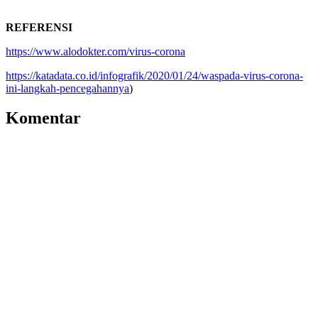
REFERENSI
https://www.alodokter.com/virus-corona
https://katadata.co.id/infografik/2020/01/24/waspada-virus-corona-
ini-langkah-pencegahannya
)
Komentar