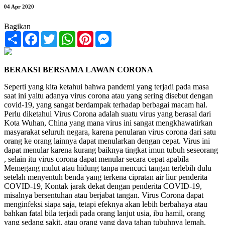
04 Apr 2020
Bagikan
Share
Facebook
Twitter
WhatsApp
Pinterest
Messenger
BERAKSI BERSAMA LAWAN CORONA
Seperti yang kita ketahui bahwa pandemi yang terjadi pada masa
saat ini yaitu adanya virus corona atau yang sering disebut dengan
covid-19, yang sangat berdampak terhadap berbagai macam hal.
Perlu diketahui Virus Corona adalah suatu virus yang berasal dari
Kota Wuhan, China yang mana virus ini sangat mengkhawatirkan
masyarakat seluruh negara, karena penularan virus corona dari satu
orang ke orang lainnya dapat menularkan dengan cepat. Virus ini
dapat menular karena kurang baiknya tingkat imun tubuh seseorang
, selain itu virus corona dapat menular secara cepat apabila
Memegang mulut atau hidung tanpa mencuci tangan terlebih dulu
setelah menyentuh benda yang terkena cipratan air liur penderita
COVID-19, Kontak jarak dekat dengan penderita COVID-19,
misalnya bersentuhan atau berjabat tangan. Virus Corona dapat
menginfeksi siapa saja, tetapi efeknya akan lebih berbahaya atau
bahkan fatal bila terjadi pada orang lanjut usia, ibu hamil, orang
yang sedang sakit, atau orang yang daya tahan tubuhnya lemah.