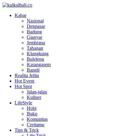
Kabar
Nasional
Denpasar
Badung
Gianyar
Jembrana
Tabanan
Klungkung
Buleleng
Karangasem
Bangli
Realita Jelita
Hot Event
Hot Spot
Jalan-jalan
Kuliner
LifeStyle
Hobi
Buku
Komunitas
Ceritamu
Tips & Trick
Life Trick