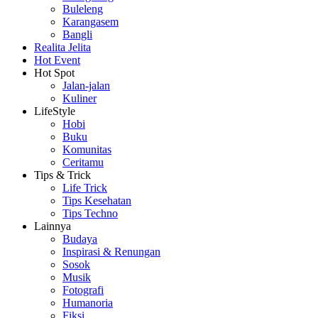
Buleleng
Karangasem
Bangli
Realita Jelita
Hot Event
Hot Spot
Jalan-jalan
Kuliner
LifeStyle
Hobi
Buku
Komunitas
Ceritamu
Tips & Trick
Life Trick
Tips Kesehatan
Tips Techno
Lainnya
Budaya
Inspirasi & Renungan
Sosok
Musik
Fotografi
Humanoria
Fiksi