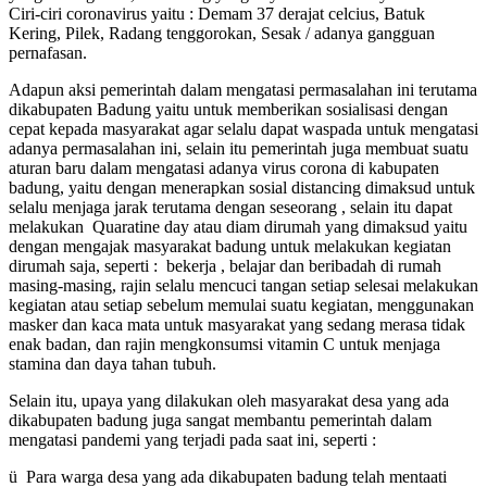
Ciri-ciri coronavirus yaitu : Demam 37 derajat celcius, Batuk
Kering, Pilek, Radang tenggorokan, Sesak / adanya gangguan
pernafasan.
Adapun aksi pemerintah dalam mengatasi permasalahan ini terutama
dikabupaten Badung yaitu untuk memberikan sosialisasi dengan
cepat kepada masyarakat agar selalu dapat waspada untuk mengatasi
adanya permasalahan ini, selain itu pemerintah juga membuat suatu
aturan baru dalam mengatasi adanya virus corona di kabupaten
badung, yaitu dengan menerapkan sosial distancing dimaksud untuk
selalu menjaga jarak terutama dengan seseorang , selain itu dapat
melakukan Quaratine day atau diam dirumah yang dimaksud yaitu
dengan mengajak masyarakat badung untuk melakukan kegiatan
dirumah saja, seperti : bekerja , belajar dan beribadah di rumah
masing-masing, rajin selalu mencuci tangan setiap selesai melakukan
kegiatan atau setiap sebelum memulai suatu kegiatan, menggunakan
masker dan kaca mata untuk masyarakat yang sedang merasa tidak
enak badan, dan rajin mengkonsumsi vitamin C untuk menjaga
stamina dan daya tahan tubuh.
Selain itu, upaya yang dilakukan oleh masyarakat desa yang ada
dikabupaten badung juga sangat membantu pemerintah dalam
mengatasi pandemi yang terjadi pada saat ini, seperti :
ü Para warga desa yang ada dikabupaten badung telah mentaati