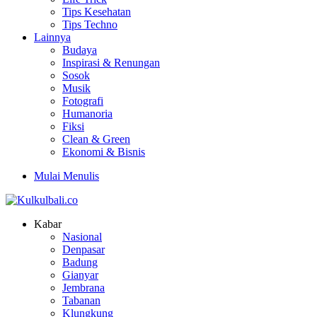
Tips Kesehatan
Tips Techno
Lainnya
Budaya
Inspirasi & Renungan
Sosok
Musik
Fotografi
Humanoria
Fiksi
Clean & Green
Ekonomi & Bisnis
Mulai Menulis
Kabar
Nasional
Denpasar
Badung
Gianyar
Jembrana
Tabanan
Klungkung